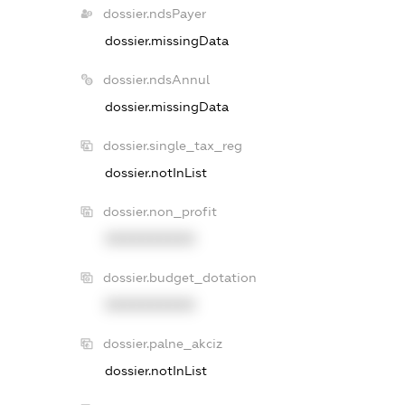
dossier.ndsPayer
dossier.missingData
dossier.ndsAnnul
dossier.missingData
dossier.single_tax_reg
dossier.notInList
dossier.non_profit
XXXXXXXXXX
dossier.budget_dotation
XXXXXXXXXX
dossier.palne_akciz
dossier.notInList