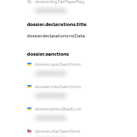
dossier.bigTaxPayerReg
XXXXXXXXXX
dossier.declarations.title
dossier.declarations.noData
dossier.sanctions
dossier.specSanctions
XXXXXXXXXX
dossier.rnboSanctions
XXXXXXXXXX
dossier.amkuBlackList
XXXXXXXXXX
dossier.ofacSanctions