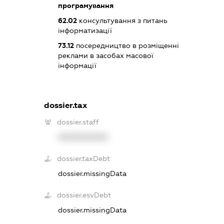
програмування
62.02
консультування з питань
інформатизації
73.12
посередництво в розміщенні
реклами в засобах масової
інформації
dossier.tax
dossier.staff
XXXXXXXXXX
dossier.taxDebt
dossier.missingData
dossier.esvDebt
dossier.missingData