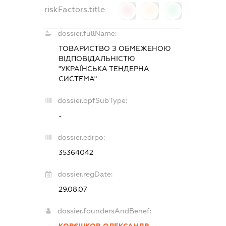
riskFactors.title
0
0
0
dossier.fullName:
ТОВАРИСТВО З ОБМЕЖЕНОЮ
ВІДПОВІДАЛЬНІСТЮ
"УКРАЇНСЬКА ТЕНДЕРНА
СИСТЕМА"
dossier.opfSubType:
-
dossier.edrpo:
35364042
dossier.regDate:
29.08.07
dossier.foundersAndBenef:
КОРЄШКОВ ОЛЕКСАНДР