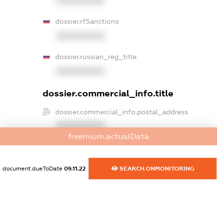
XXXXXXXXXX
dossier.rfSanctions
XXXXXXXXXX
dossier.russian_reg_title
XXXXXXXXXX
dossier.commercial_info.title
dossier.commercial_info.postal_address
XXXXXXXXXX
freemium.actualData
dossier.commercial_info.phone
XXXXXXXXXX
document.dueToDate
09.11.22
SEARCH.ONMONITORING
dossier.commercial_info.fax
XXXXXXXXXX
dossier.commercial_info.email