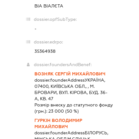
ВІА ВІАЛЄТА
dossier.opfSubType:
-
dossier.edrpo:
35364938
dossier.foundersAndBenef:
ВОЗНЯК СЕРГІЙ МИХАЙЛОВИЧ
dossier.founderAddress
УКРАЇНА,
07400, КИЇВСЬКА ОБЛ., , М.
БРОВАРИ, ВУЛ. КІРОВА, БУД. 36-
А, КВ. 47
Розмір внеску до статутного фонду
(грн.):
23 000
(50 %)
ГУРКІН ВОЛОДИМИР
МИХАЙЛОВИЧ
dossier.founderAddress
БІЛОРУСЬ,
МІНСЬКА ОБЛ.М.СЛУЦЬК,