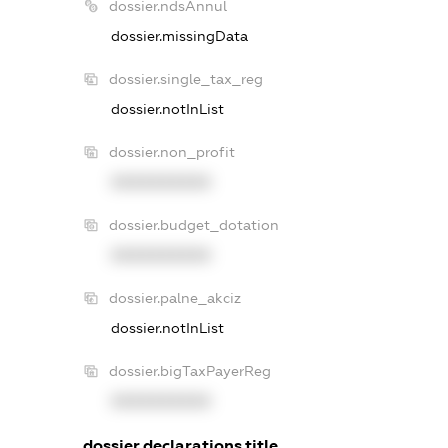
dossier.ndsAnnul
dossier.missingData
dossier.single_tax_reg
dossier.notInList
dossier.non_profit
XXXXXXXXXX
dossier.budget_dotation
XXXXXXXXXX
dossier.palne_akciz
dossier.notInList
dossier.bigTaxPayerReg
XXXXXXXXXX
dossier.declarations.title