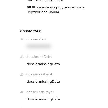
68.10
купівля та продаж власного
нерухомого майна
dossier.tax
dossier.staff
XXXXXXXXXX
dossier.taxDebt
dossier.missingData
dossier.esvDebt
dossier.missingData
dossier.ndsPayer
dossier.missingData