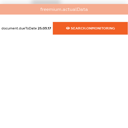
XXXXXXXXXX
freemium.actualData
dossier.commercial_info.activity
XXXXXXXXXX
document.dueToDate
25.03.17
SEARCH.ONMONITORING
freemium.exampleText_1
freemium.exampleText_2
freemium.anonymousPerSearch2
FREEMIUM.DETAILS
FREEMIUM.REGISTER