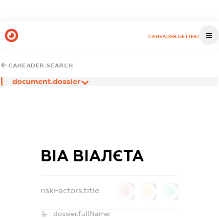
CAHEADER.GETTEST
CAHEADER.SEARCH
document.dossier
ВІА ВІАЛЄТА
riskFactors.title
0
0
0
dossier.fullName: