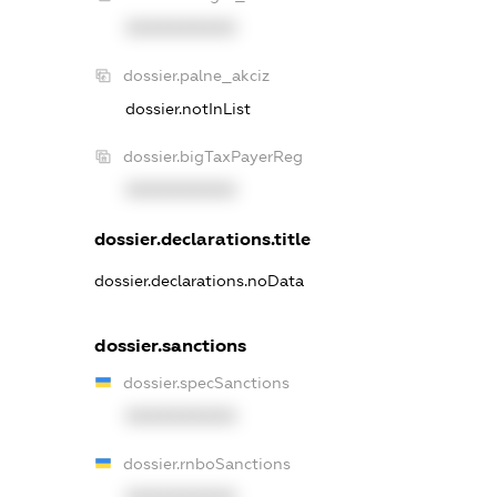
XXXXXXXXXX
dossier.palne_akciz
dossier.notInList
dossier.bigTaxPayerReg
XXXXXXXXXX
dossier.declarations.title
dossier.declarations.noData
dossier.sanctions
dossier.specSanctions
XXXXXXXXXX
dossier.rnboSanctions