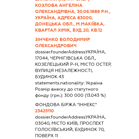
КОЗЛОВА АНГЕЛІНА
ОЛЕКСАНДРІВНА, 30.06.1989 Р.Н.,
УКРАЇНА, АДРЕСА 83000,
ДОНЕЦЬКА ОБЛ., М.МАКІЇВКА,
КВАРТАЛ ХІМІК, БУД.20, КВ.12
ЗІНЧЕНКО ВОЛОДИМИР
ОЛЕКСАНДРОВИЧ
dossier.founderAddress
УКРАЇНА,
17044, ЧЕРНІГІВСЬКА ОБЛ.,
КОЗЕЛЕЦЬКИЙ Р-Н, МІСТО ОСТЕР,
ВУЛИЦЯ НЕЗАЛЕЖНОСТІ,
БУДИНОК 43
statements.nationality:
Україна
Розмір внеску до статутного
фонду (грн.):
300 000
(13.043 %)
ФОНДОВА БІРЖА "ІННЕКС"
23425110
dossier.founderAddress
УКРАЇНА,
03040, МІСТО КИЇВ, ПРОСПЕКТ
ГОЛОСІЇВСЬКИЙ, БУДИНОК 70,
ПОВЕРХ 11