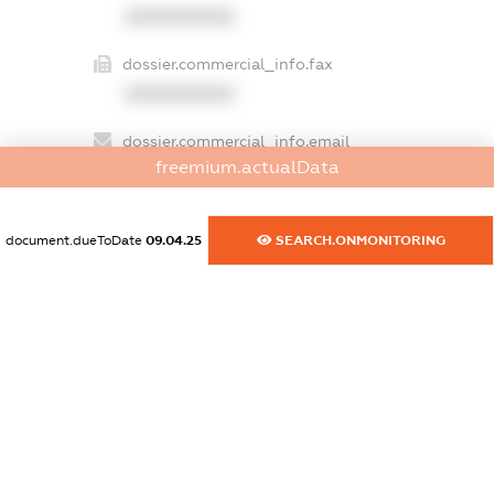
XXXXXXXXXX
dossier.commercial_info.fax
XXXXXXXXXX
dossier.commercial_info.email
freemium.actualData
XXXXXXXXXX
dossier.commercial_info.website
document.dueToDate
09.04.25
SEARCH.ONMONITORING
XXXXXXXXXX
dossier.commercial_info.activity
XXXXXXXXXX
freemium.exampleText_1
freemium.exampleText_2
freemium.anonymousPerSearch2