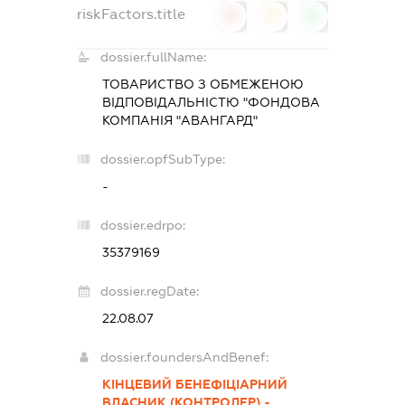
riskFactors.title
0
0
0
dossier.fullName:
ТОВАРИСТВО З ОБМЕЖЕНОЮ
ВІДПОВІДАЛЬНІСТЮ "ФОНДОВА
КОМПАНІЯ "АВАНГАРД"
dossier.opfSubType:
-
dossier.edrpo:
35379169
dossier.regDate:
22.08.07
dossier.foundersAndBenef:
КІНЦЕВИЙ БЕНЕФІЦІАРНИЙ
ВЛАСНИК (КОНТРОЛЕР) -