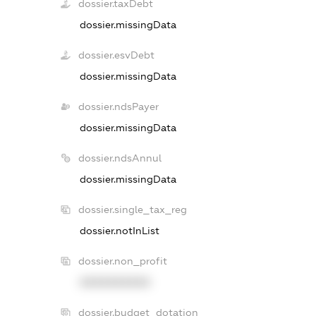
dossier.taxDebt
dossier.missingData
dossier.esvDebt
dossier.missingData
dossier.ndsPayer
dossier.missingData
dossier.ndsAnnul
dossier.missingData
dossier.single_tax_reg
dossier.notInList
dossier.non_profit
XXXXXXXXXX
dossier.budget_dotation