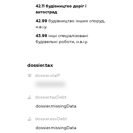
42.11
будівництво доріг і
автострад
42.99
будівництво інших споруд,
н.в.і.у.
43.99
інші спеціалізовані
будівельні роботи, н.в.і.у.
dossier.tax
dossier.staff
XXXXXXXXXX
dossier.taxDebt
dossier.missingData
dossier.esvDebt
dossier.missingData