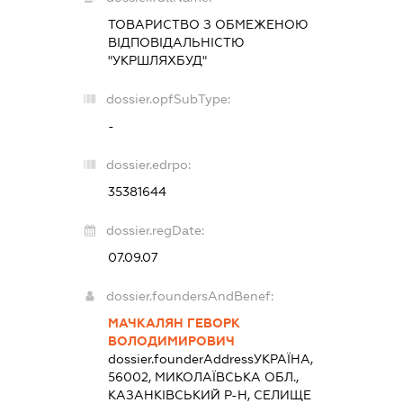
ТОВАРИСТВО З ОБМЕЖЕНОЮ
ВІДПОВІДАЛЬНІСТЮ
"УКРШЛЯХБУД"
dossier.opfSubType:
-
dossier.edrpo:
35381644
dossier.regDate:
07.09.07
dossier.foundersAndBenef:
МАЧКАЛЯН ГЕВОРК
ВОЛОДИМИРОВИЧ
dossier.founderAddress
УКРАЇНА,
56002, МИКОЛАЇВСЬКА ОБЛ.,
КАЗАНКІВСЬКИЙ Р-Н, СЕЛИЩЕ