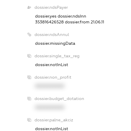
dossier.ndsPayer
dossier.yes
dossier.ndsInn
353816426528
dossier.from 21.06.11
dossier.ndsAnnul
dossier.missingData
dossier.single_tax_reg
dossier.notInList
dossier.non_profit
XXXXXXXXXX
dossier.budget_dotation
XXXXXXXXXX
dossier.palne_akciz
dossier.notInList