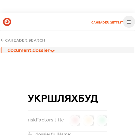
CAHEADER.GETTEST
CAHEADER.SEARCH
document.dossier
УКРШЛЯХБУД
riskFactors.title
0
0
0
dossier.fullName: