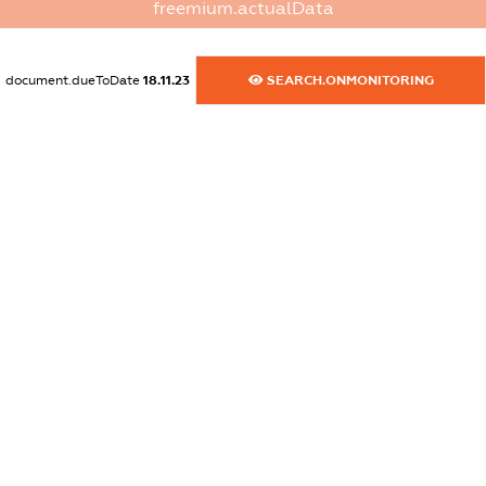
freemium.actualData
dossier.commercial_info.website
XXXXXXXXXX
document.dueToDate
18.11.23
SEARCH.ONMONITORING
dossier.commercial_info.activity
XXXXXXXXXX
freemium.exampleText_1
freemium.exampleText_2
freemium.anonymousPerSearch2
FREEMIUM.DETAILS
FREEMIUM.REGISTER