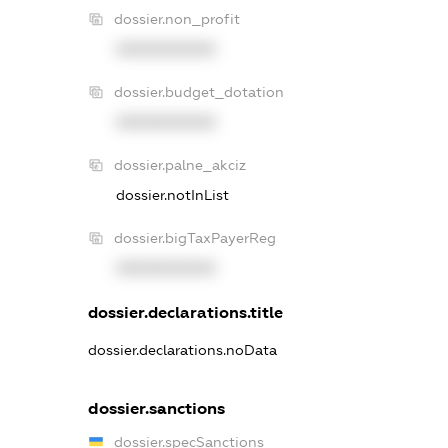
dossier.non_profit
XXXXXXXXXX
dossier.budget_dotation
XXXXXXXXXX
dossier.palne_akciz
dossier.notInList
dossier.bigTaxPayerReg
XXXXXXXXXX
dossier.declarations.title
dossier.declarations.noData
dossier.sanctions
dossier.specSanctions