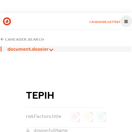
CAHEADER.GETTEST
CAHEADER.SEARCH
document.dossier
ТЕРІН
riskFactors.title
0
0
0
dossier.fullName: