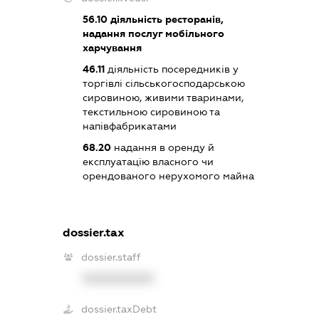
56.10
діяльність ресторанів,
надання послуг мобільного
харчування
46.11
діяльність посередників у
торгівлі сільськогосподарською
сировиною, живими тваринами,
текстильною сировиною та
напівфабрикатами
68.20
надання в оренду й
експлуатацію власного чи
орендованого нерухомого майна
dossier.tax
dossier.staff
XXXXXXXXXX
dossier.taxDebt