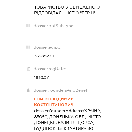
ТОВАРИСТВО З ОБМЕЖЕНОЮ
ВІДПОВІДАЛЬНІСТЮ "ТЕРІН"
dossier.opfSubType:
-
dossier.edrpo:
35388220
dossier.regDate:
18.10.07
dossier.foundersAndBenef:
ГОЙ ВОЛОДИМИР
КОСТЯНТИНОВИЧ
dossier.founderAddress
УКРАЇНА,
83050, ДОНЕЦЬКА ОБЛ., МІСТО
ДОНЕЦЬК, ВУЛИЦЯ ЩОРСА,
БУДИНОК 45, КВАРТИРА 30