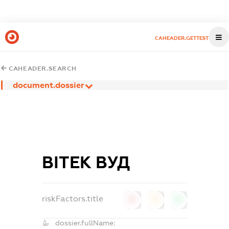
CAHEADER.GETTEST
CAHEADER.SEARCH
document.dossier
ВІТЕК ВУД
riskFactors.title
0
0
0
dossier.fullName: