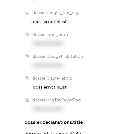
dossier.single_tax_reg
dossier.notInList
dossier.non_profit
XXXXXXXXXX
dossier.budget_dotation
XXXXXXXXXX
dossier.palne_akciz
dossier.notInList
dossier.bigTaxPayerReg
XXXXXXXXXX
dossier.declarations.title
dossier.declarations.noData