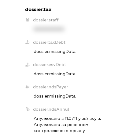
dossier.tax
dossier.staff
XXXXXXXXXX
dossier.taxDebt
dossier.missingData
dossier.esvDebt
dossier.missingData
dossier.ndsPayer
dossier.missingData
dossier.ndsAnnul
Анульовано з 11.07.11 у зв'язку з:
Анульовано за рiшенням
контролюючого органу
.