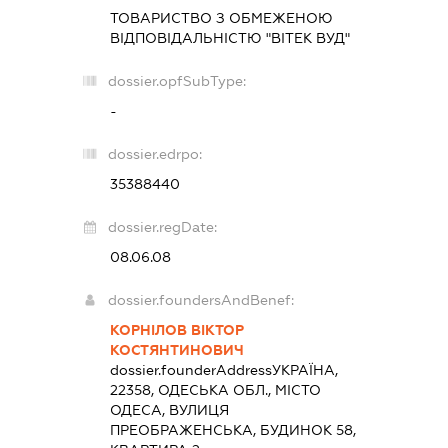
ТОВАРИСТВО З ОБМЕЖЕНОЮ
ВІДПОВІДАЛЬНІСТЮ "ВІТЕК ВУД"
dossier.opfSubType:
-
dossier.edrpo:
35388440
dossier.regDate:
08.06.08
dossier.foundersAndBenef:
КОРНІЛОВ ВІКТОР
КОСТЯНТИНОВИЧ
dossier.founderAddress
УКРАЇНА,
22358, ОДЕСЬКА ОБЛ., МІСТО
ОДЕСА, ВУЛИЦЯ
ПРЕОБРАЖЕНСЬКА, БУДИНОК 58,