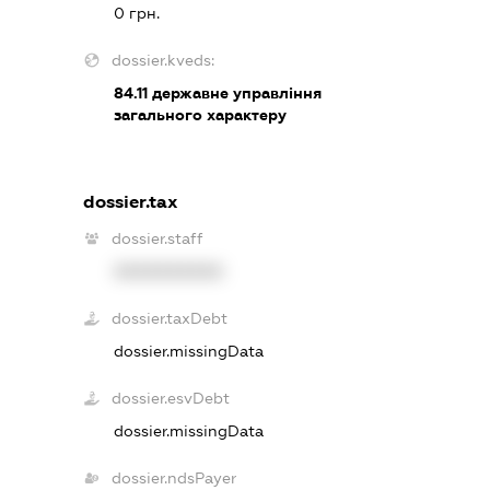
0 грн.
dossier.kveds:
84.11
державне управління
загального характеру
dossier.tax
dossier.staff
XXXXXXXXXX
dossier.taxDebt
dossier.missingData
dossier.esvDebt
dossier.missingData
dossier.ndsPayer