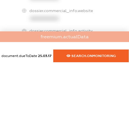
dossier.commercial_info.website
XXXXXXXXXX
dossier.commercial_info.activity
freemium.actualData
XXXXXXXXXX
document.dueToDate
25.03.17
SEARCH.ONMONITORING
freemium.exampleText_1
freemium.exampleText_2
freemium.anonymousPerSearch2
FREEMIUM.DETAILS
FREEMIUM.REGISTER