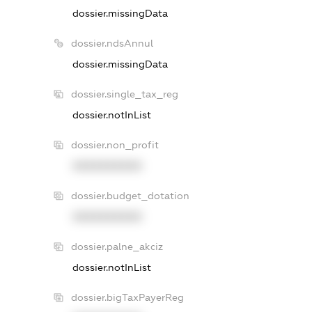
dossier.missingData
dossier.ndsAnnul
dossier.missingData
dossier.single_tax_reg
dossier.notInList
dossier.non_profit
XXXXXXXXXX
dossier.budget_dotation
XXXXXXXXXX
dossier.palne_akciz
dossier.notInList
dossier.bigTaxPayerReg