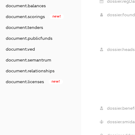
dossier.regDa
document.balances
dossier.foun
document.scorings
new!
document.tenders
document.publicfunds
document.ved
dossier.heads
document.semantrum
document.relationships
document.licenses
new!
dossier.benefi
dossier.smida