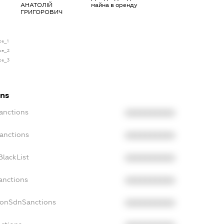
АНАТОЛІЙ
майна в оренду
ГРИГОРОВИЧ
se_1
nse_2
nse_3
ons
anctions
XXXXXXXXXX
Sanctions
XXXXXXXXXX
BlackList
XXXXXXXXXX
anctions
XXXXXXXXXX
NonSdnSanctions
XXXXXXXXXX