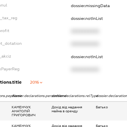
nnul
dossier.missingData
e_tax_reg
dossier.notInList
rofit
XXXXXXXXXX
et_dotation
XXXXXXXXXX
_akciz
dossier.notInList
axPayerReg
XXXXXXXXXX
tions.title
2016
tions.pepName
dossier.declarations.personName
dossier.declarations.relType
dossier.declaratio
КАМЕНЧУК
Дохід від надання
Батько
АНАТОЛІЙ
майна в оренду
ГРИГОРОВИЧ
КАМЕНЧУК
Дохід від надання
Батько