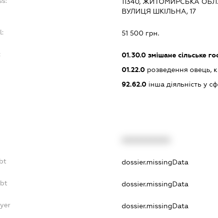
ss:
11340, ЖИТОМИРСЬКА ОБЛ.
ВУЛИЦЯ ШКІЛЬНА, 17
l:
51 500 грн.
:
01.30.0
змішане сільське г
01.22.0
розведення овець, к
92.62.0
інша діяльність у сф
XXXXXXXXXX
bt
dossier.missingData
ebt
dossier.missingData
yer
dossier.missingData