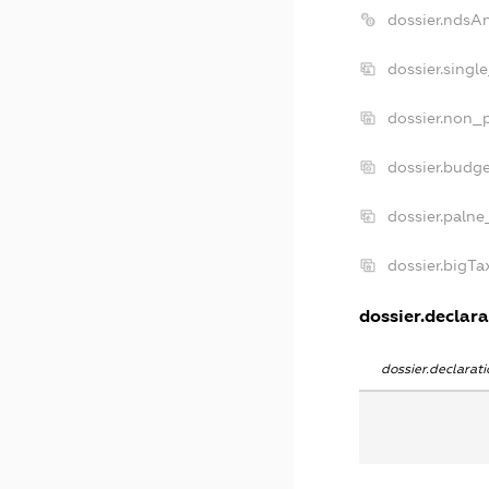
dossier.ndsA
dossier.singl
dossier.non_p
dossier.budg
dossier.palne
dossier.bigT
dossier.declara
dossier.declara