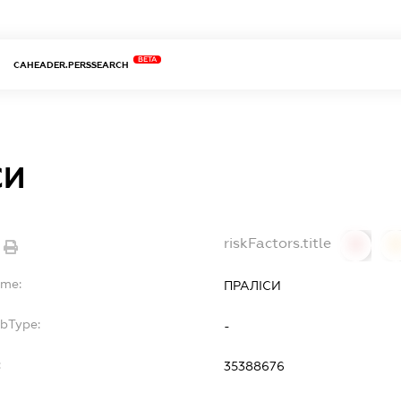
BETA
CAHEADER.PERSSEARCH
СИ
riskFactors.title
0
ame:
ПРАЛІСИ
ubType:
-
:
35388676