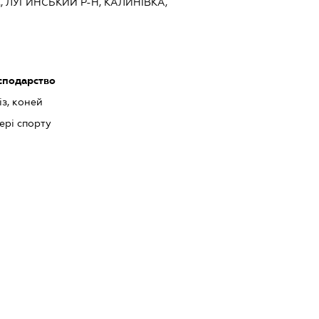
, ЛУГИНСЬКИЙ Р-Н, КАЛИНІВКА,
осподарство
із, коней
ері спорту