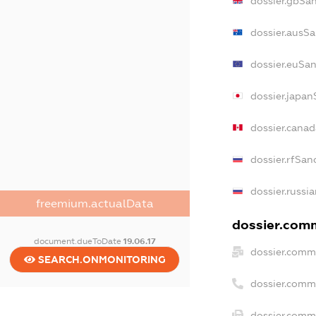
dossier.gbSa
dossier.ausSa
dossier.euSan
dossier.japan
dossier.cana
dossier.rfSan
dossier.russi
freemium.actualData
dossier.comm
document.dueToDate
19.06.17
dossier.comm
SEARCH.ONMONITORING
dossier.comm
dossier.comme