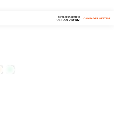
caHeader.contact
CAHEADER.GETTEST
0 (800) 210 102
0
0