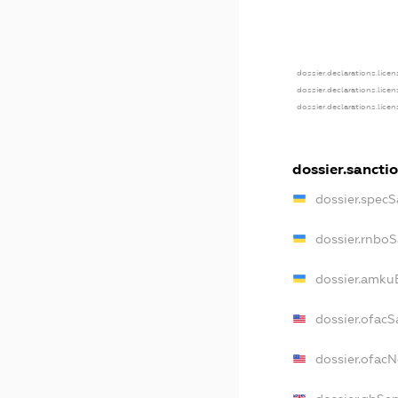
dossier.declarations.licen
dossier.declarations.lice
dossier.declarations.lice
dossier.sancti
dossier.specS
dossier.rnbo
dossier.amku
dossier.ofacS
dossier.ofac