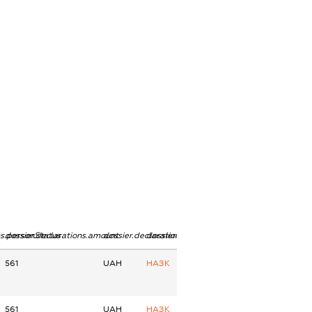
ns.personStatus
dossier.declarations.amount
dossier.declarations.currency
dossier.declarations.source
561
UAH
НАЗК
561
UAH
НАЗК