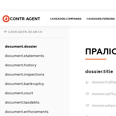
CONTR AGENT
CAHEADER.COMPANIES
CAHEADER.PERSONS
CAHEADER.SEARCH
document.dossier
ПРАЛІ
document.statements
document.history
dossier.title
document.inspections
dossier.fullN
document.bankruptcy
document.court
dossier.opfS
document.taxdebts
dossier.edrpo
document.enforcements