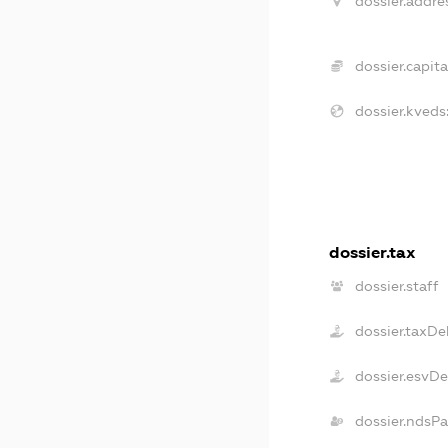
dossier.addre
dossier.capita
dossier.kveds
dossier.tax
dossier.staff
dossier.taxDe
dossier.esvD
dossier.ndsPa