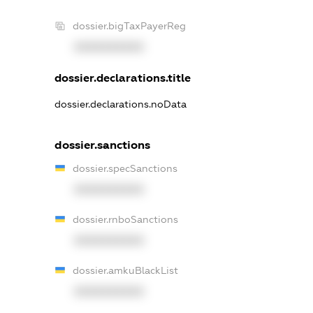
dossier.bigTaxPayerReg
XXXXXXXXXX
dossier.declarations.title
dossier.declarations.noData
dossier.sanctions
dossier.specSanctions
XXXXXXXXXX
dossier.rnboSanctions
XXXXXXXXXX
dossier.amkuBlackList
XXXXXXXXXX