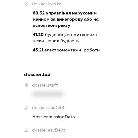
dossier.kveds:
68.32
управління нерухомим
майном за винагороду або на
основі контракту
41.20
будівництво житлових і
нежитлових будівель
43.21
електромонтажні роботи
dossier.tax
dossier.staff
XXXXXXXXXX
dossier.taxDebt
dossier.missingData
dossier.esvDebt