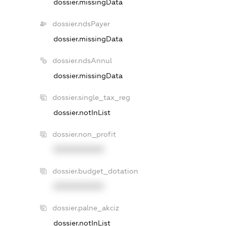
dossier.missingData
dossier.ndsPayer
dossier.missingData
dossier.ndsAnnul
dossier.missingData
dossier.single_tax_reg
dossier.notInList
dossier.non_profit
XXXXXXXXXX
dossier.budget_dotation
XXXXXXXXXX
dossier.palne_akciz
dossier.notInList