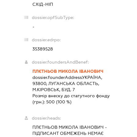
СХІД-НІП
dossier.opfSubType:
-
dossier.edrpo:
35389528
dossier.foundersAndBenef:
ПЛЄТНЬОВ МИКОЛА ІВАНОВИЧ
dossier.founderAddress
УКРАЇНА,
93800, ЛУГАНСЬКА ОБЛАСТЬ,
М.КІРОВСЬК, БУД. 7
Розмір внеску до статутного фонду
(грн.):
500
(100 %)
dossier.heads:
ПЛЄТНЬОВ МИКОЛА ІВАНОВИЧ
-
ПІДПИСАНТ
ОБМЕЖЕНЬ НЕМАЄ