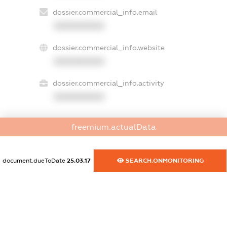
dossier.commercial_info.email
XXXXXXXXXX
dossier.commercial_info.website
XXXXXXXXXX
dossier.commercial_info.activity
XXXXXXXXXX
freemium.actualData
freemium.exampleText_1
freemium.exampleText_2
freemium.anonymousPerSearch2
document.dueToDate
25.03.17
SEARCH.ONMONITORING
FREEMIUM.DETAILS
FREEMIUM.REGISTER