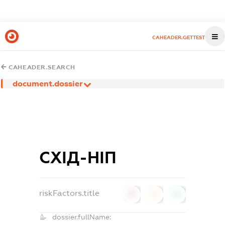
CAHEADER.GETTEST
CAHEADER.SEARCH
document.dossier
СХІД-НІП
riskFactors.title
0
0
0
dossier.fullName: