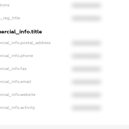
tions
XXXXXXXXXX
n_reg_title
XXXXXXXXXX
rcial_info.title
rcial_info.postal_address
XXXXXXXXXX
rcial_info.phone
XXXXXXXXXX
rcial_info.fax
XXXXXXXXXX
rcial_info.email
XXXXXXXXXX
rcial_info.website
XXXXXXXXXX
cial_info.activity
XXXXXXXXXX