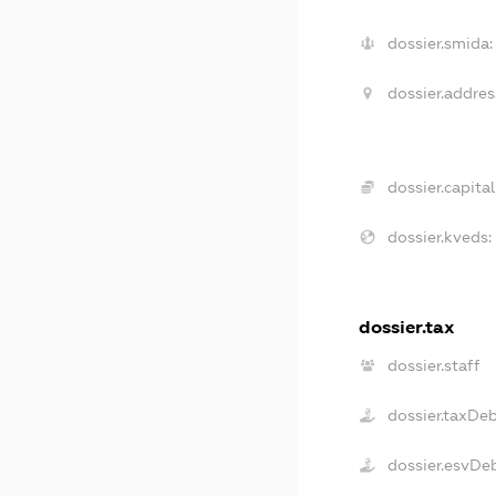
dossier.smida:
dossier.addres
dossier.capital
dossier.kveds:
dossier.tax
dossier.staff
dossier.taxDe
dossier.esvDe