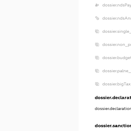
dossier.ndsPa
dossier.ndsAn
dossier.singl
dossier.non_p
dossier.budge
dossier.palne_
dossier.bigTa
dossier.declarat
dossier.declarati
dossier.sanctio