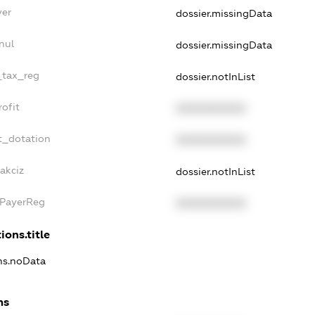
yer
dossier.missingData
nul
dossier.missingData
e_tax_reg
dossier.notInList
rofit
XXXXXXXXXX
t_dotation
XXXXXXXXXX
akciz
dossier.notInList
xPayerReg
XXXXXXXXXX
ions.title
ons.noData
ns