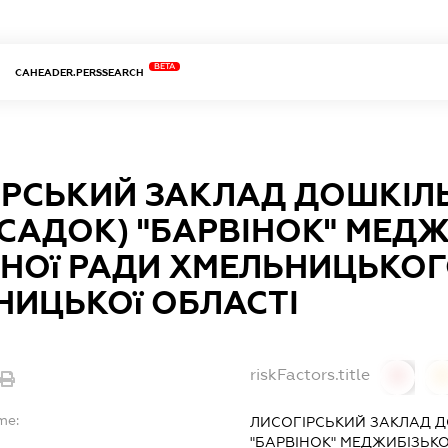
BETA
CAHEADER.PERSSEARCH
ІРСЬКИЙ ЗАКЛАД ДОШКІЛЬ
САДОК) "БАРВІНОК" МЕДЖ
НОї РАДИ ХМЕЛЬНИЦЬКОГ
НИЦЬКОї ОБЛАСТІ
riskFactors.title
0
0
me:
ЛИСОГІРСЬКИЙ ЗАКЛАД Д
"БАРВІНОК" МЕДЖИБІЗЬК