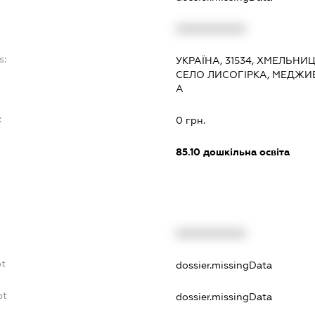
XXXXXXXXXX
s:
УКРАЇНА, 31534, ХМЕЛЬНИ
СЕЛО ЛИСОГІРКА, МЕДЖИБІ
А
:
0 грн.
85.10
дошкільна освіта
XXXXXXXXXX
bt
dossier.missingData
bt
dossier.missingData