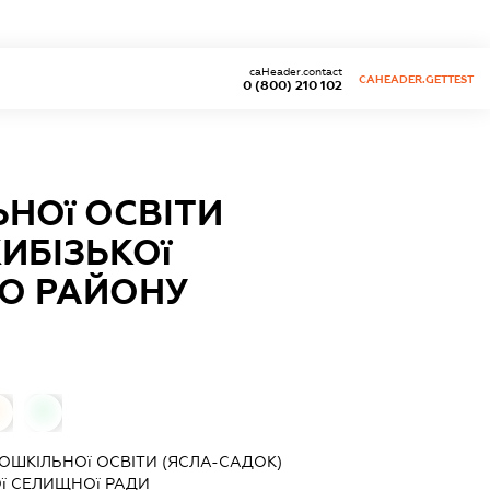
caHeader.contact
CAHEADER.GETTEST
0 (800) 210 102
НОї ОСВІТИ
ИБІЗЬКОї
О РАЙОНУ
0
ОШКІЛЬНОї ОСВІТИ (ЯСЛА-САДОК)
Ої СЕЛИЩНОї РАДИ