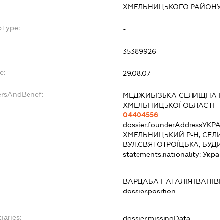
ХМЕЛЬНИЦЬКОГО РАЙОНУ
bType:
-
35389926
e:
29.08.07
ersAndBenef:
МЕДЖИБІЗЬКА СЕЛИЩНА 
ХМЕЛЬНИЦЬКОЇ ОБЛАСТІ
04404556
dossier.founderAddress
УКРА
ХМЕЛЬНИЦЬКИЙ Р-Н, СЕЛ
ВУЛ.СВЯТОТРОЇЦЬКА, БУД
statements.nationality:
Укра
ВАРЦАБА НАТАЛІЯ ІВАНІ
dossier.position -
iaries:
dossier.missingData