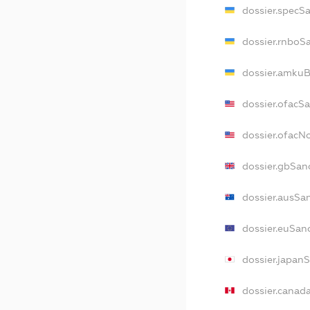
dossier.specS
dossier.rnboS
dossier.amkuB
dossier.ofacS
dossier.ofac
dossier.gbSan
dossier.ausSa
dossier.euSan
dossier.japan
dossier.canad