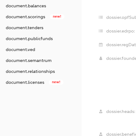
document.balances
document.scorings
new!
dossier.opfSu
document.tenders
dossier.edrpo:
document.publicfunds
dossier.regDat
document.ved
dossier.found
document.semantrum
document.relationships
document.licenses
new!
dossier.heads:
dossier.benefic