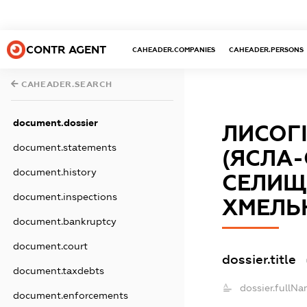
CONTR AGENT
CAHEADER.COMPANIES
CAHEADER.PERSONS
CAHEADER.SEARCH
document.dossier
ЛИСОГ
document.statements
(ЯСЛА-
document.history
СЕЛИЩ
document.inspections
ХМЕЛЬ
document.bankruptcy
document.court
dossier.title
document.taxdebts
dossier.fullNa
document.enforcements