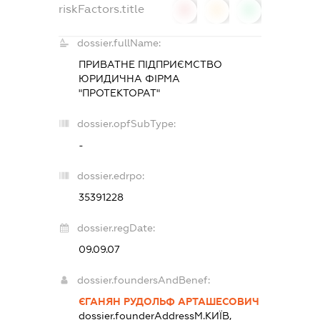
riskFactors.title
0
0
0
dossier.fullName:
ПРИВАТНЕ ПІДПРИЄМСТВО
ЮРИДИЧНА ФІРМА
"ПРОТЕКТОРАТ"
dossier.opfSubType:
-
dossier.edrpo:
35391228
dossier.regDate:
09.09.07
dossier.foundersAndBenef:
ЄГАНЯН РУДОЛЬФ АРТАШЕСОВИЧ
dossier.founderAddress
М.КИЇВ,