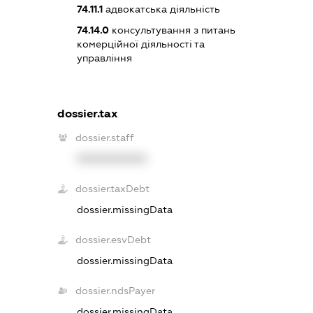
74.11.1
адвокатська діяльність
74.14.0
консультування з питань
комерційної діяльності та
управління
dossier.tax
dossier.staff
XXXXXXXXXX
dossier.taxDebt
dossier.missingData
dossier.esvDebt
dossier.missingData
dossier.ndsPayer
dossier.missingData