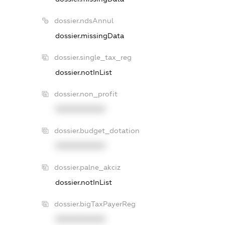
dossier.ndsAnnul
dossier.missingData
dossier.single_tax_reg
dossier.notInList
dossier.non_profit
XXXXXXXXXX
dossier.budget_dotation
XXXXXXXXXX
dossier.palne_akciz
dossier.notInList
dossier.bigTaxPayerReg
XXXXXXXXXX