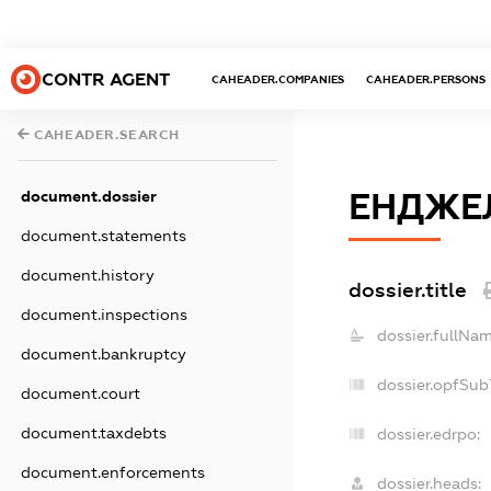
CONTR AGENT
CAHEADER.COMPANIES
CAHEADER.PERSONS
CAHEADER.SEARCH
ЕНДЖЕ
document.dossier
document.statements
document.history
dossier.title
document.inspections
dossier.fullNam
document.bankruptcy
dossier.opfSub
document.court
document.taxdebts
dossier.edrpo:
document.enforcements
dossier.heads: