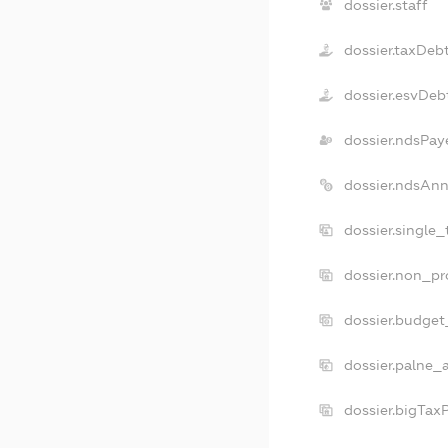
dossier.staff
dossier.taxDeb
dossier.esvDeb
dossier.ndsPay
dossier.ndsAnn
dossier.single
dossier.non_pr
dossier.budget
dossier.palne_
dossier.bigTax