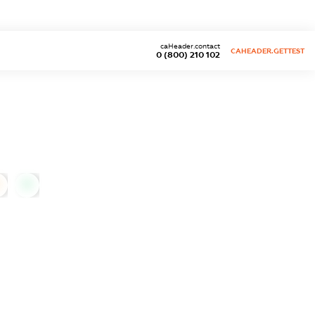
caHeader.contact
CAHEADER.GETTEST
0 (800) 210 102
0