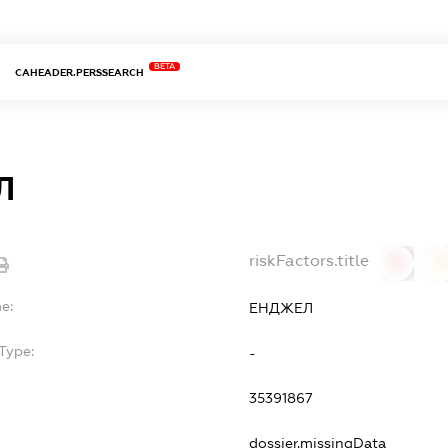
BETA
CAHEADER.PERSSEARCH
Л
riskFactors.title
0
0
e:
ЕНДЖЕЛ
Type:
-
35391867
dossier.missingData