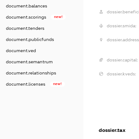
document.balances
dossier.benefici
document.scorings
new!
dossier.smida:
document.tenders
document.publicfunds
dossier.address
document.ved
dossier.capital:
document.semantrum
document.relationships
dossier.kveds:
document.licenses
new!
dossier.tax