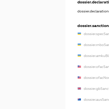
dossier.declarati
dossier.declaratio
dossier.sanction
dossier.specSa
dossier.rnboSa
dossier.amkuBl
dossier.ofacSa
dossier.ofacN
dossier.gbSanc
dossier.ausSan