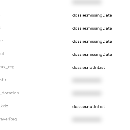
XXXXXXXXXX
t
dossier.missingData
t
dossier.missingData
er
dossier.missingData
ul
dossier.missingData
_tax_reg
dossier.notInList
ofit
XXXXXXXXXX
_dotation
XXXXXXXXXX
akciz
dossier.notInList
PayerReg
XXXXXXXXXX