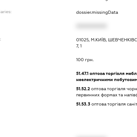
aries:
dossier.missingData
XXXXXXXXXX
:
01025, М.КИЇВ, ШЕВЧЕНК
7, 1
100 грн.
51.47.1
оптова торгівля мебл
неелектричними побутови
51.52.2
оптова торгівля чор
первинних формах та напів
51.53.3
оптова торгівля сан