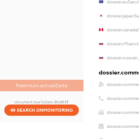
dossier.euSanc
dossier.japanS
dossier.canada
dossier.rfSanct
dossier.russian
dossier.comme
dossier.commer
freemium.actualData
dossier.commer
document.dueToDate
25.03.17
SEARCH.ONMONITORING
dossier.commer
dossier.commer