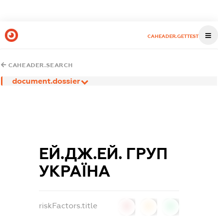
CAHEADER.GETTEST
CAHEADER.SEARCH
document.dossier
ЕЙ.ДЖ.ЕЙ. ГРУП
УКРАЇНА
riskFactors.title
0
0
0