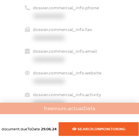
dossier.commercial_info.phone
XXXXXXXXXX
dossier.commercial_info.fax
XXXXXXXXXX
dossier.commercial_info.email
XXXXXXXXXX
dossier.commercial_info.website
XXXXXXXXXX
dossier.commercial_info.activity
XXXXXXXXXX
freemium.actualData
document.dueToDate
29.06.24
SEARCH.ONMONITORING
freemium.exampleText_1
freemium.exampleText_2