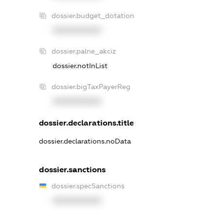
dossier.budget_dotation
XXXXXXXXXX
dossier.palne_akciz
dossier.notInList
dossier.bigTaxPayerReg
XXXXXXXXXX
dossier.declarations.title
dossier.declarations.noData
dossier.sanctions
dossier.specSanctions
XXXXXXXXXX