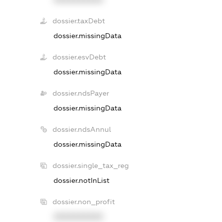
dossier.taxDebt
dossier.missingData
dossier.esvDebt
dossier.missingData
dossier.ndsPayer
dossier.missingData
dossier.ndsAnnul
dossier.missingData
dossier.single_tax_reg
dossier.notInList
dossier.non_profit
XXXXXXXXXX