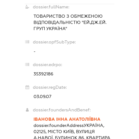
dossier.fullName:
ТОВАРИСТВО З ОБМЕЖЕНОЮ
ВІДПОВІДАЛЬНІСТЮ "ЕЙ.ДЖ.ЕЙ.
ГРУП УКРАЇНА"
dossier.opfSubType:
-
dossier.edrpo:
35392186
dossier.regDate:
03.09.07
dossier.foundersAndBenef:
ІВАНОВА ІННА АНАТОЛІЇВНА
dossier.founderAddress
УКРАЇНА,
02125, МІСТО КИЇВ, ВУЛИЦЯ
А.НАВОЇ, БУДИНОК 86, КВАРТИРА