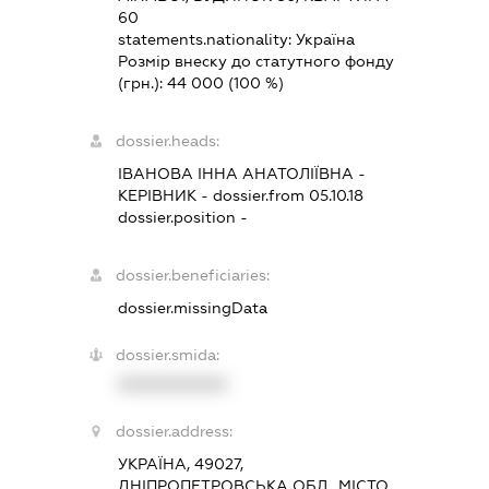
60
statements.nationality:
Україна
Розмір внеску до статутного фонду
(грн.):
44 000
(100 %)
dossier.heads:
ІВАНОВА ІННА АНАТОЛІЇВНА
-
КЕРІВНИК
- dossier.from 05.10.18
dossier.position -
dossier.beneficiaries:
dossier.missingData
dossier.smida:
XXXXXXXXXX
dossier.address:
УКРАЇНА, 49027,
ДНІПРОПЕТРОВСЬКА ОБЛ., МІСТО