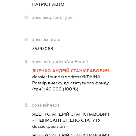
ПАТРІОТ АВТО
dossier.opfSubType:
-
dossier.edrpo:
35393068
dossier.foundersAndBenef:
ЯЦЕНКО АНДРІЙ СТАНІСЛАВОВИЧ
dossier.founderAddress
УКРАЇНА
Розмір внеску до статутного фонду
(грн.):
46 000
(100 %)
dossier.heads:
ЯЦЕНКО АНДРІЙ СТАНІСЛАВОВИЧ
-
ПІДПИСАНТ
ЗГІДНО СТАТУТУ
dossier.position -
ЯЦЕНКО АНДРІЙ СТАНІСЛАВОВИЧ