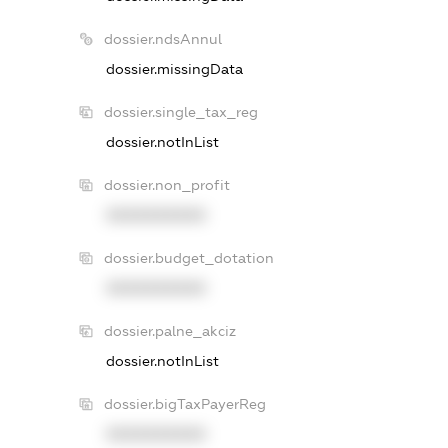
dossier.ndsAnnul
dossier.missingData
dossier.single_tax_reg
dossier.notInList
dossier.non_profit
XXXXXXXXXX
dossier.budget_dotation
XXXXXXXXXX
dossier.palne_akciz
dossier.notInList
dossier.bigTaxPayerReg
XXXXXXXXXX