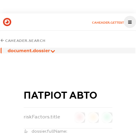
CAHEADER.GETTEST
CAHEADER.SEARCH
document.dossier
ПАТРІОТ АВТО
riskFactors.title
0
0
0
dossier.fullName: