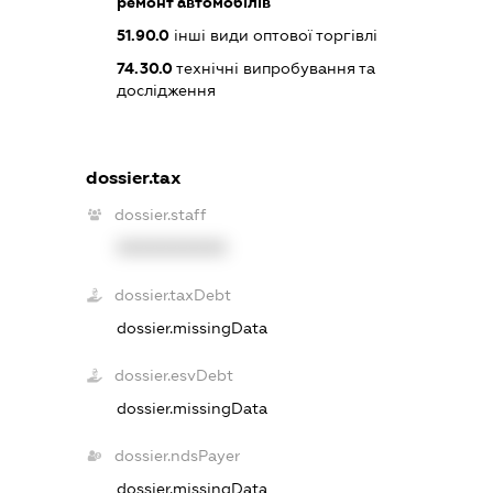
ремонт автомобілів
51.90.0
інші види оптової торгівлі
74.30.0
технічні випробування та
дослідження
dossier.tax
dossier.staff
XXXXXXXXXX
dossier.taxDebt
dossier.missingData
dossier.esvDebt
dossier.missingData
dossier.ndsPayer
dossier.missingData