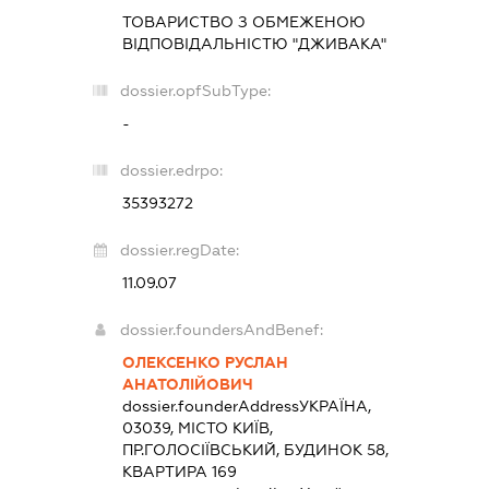
ТОВАРИСТВО З ОБМЕЖЕНОЮ
ВІДПОВІДАЛЬНІСТЮ "ДЖИВАКА"
dossier.opfSubType:
-
dossier.edrpo:
35393272
dossier.regDate:
11.09.07
dossier.foundersAndBenef:
ОЛЕКСЕНКО РУСЛАН
АНАТОЛІЙОВИЧ
dossier.founderAddress
УКРАЇНА,
03039, МІСТО КИЇВ,
ПР.ГОЛОСІЇВСЬКИЙ, БУДИНОК 58,
КВАРТИРА 169