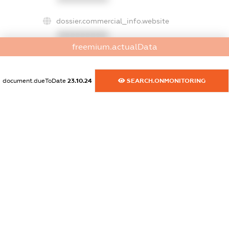
dossier.commercial_info.website
XXXXXXXXXX
freemium.actualData
dossier.commercial_info.activity
XXXXXXXXXX
document.dueToDate
23.10.24
SEARCH.ONMONITORING
freemium.exampleText_1
freemium.exampleText_2
freemium.anonymousPerSearch2
FREEMIUM.DETAILS
FREEMIUM.REGISTER