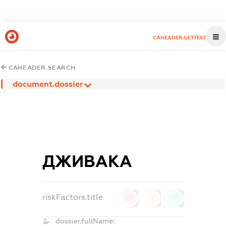
CAHEADER.GETTEST
CAHEADER.SEARCH
document.dossier
ДЖИВАКА
riskFactors.title
0
0
0
dossier.fullName: