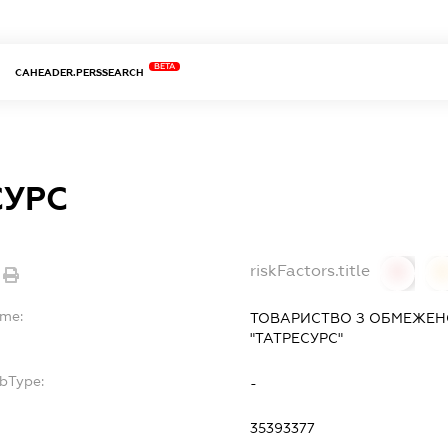
BETA
CAHEADER.PERSSEARCH
СУРС
riskFactors.title
0
ame:
ТОВАРИСТВО З ОБМЕЖЕН
"ТАТРЕСУРС"
ubType:
-
:
35393377