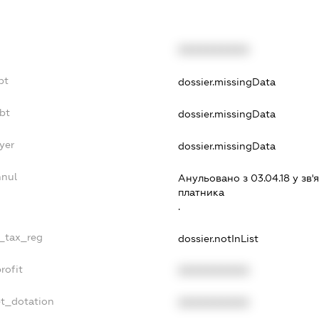
XXXXXXXXXX
bt
dossier.missingData
bt
dossier.missingData
yer
dossier.missingData
nnul
Анульовано з 03.04.18 у зв'я
платника
.
e_tax_reg
dossier.notInList
rofit
XXXXXXXXXX
et_dotation
XXXXXXXXXX