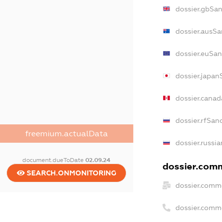
dossier.gbSa
dossier.ausSa
dossier.euSan
dossier.japan
dossier.cana
dossier.rfSan
freemium.actualData
dossier.russi
document.dueToDate
02.09.24
dossier.comm
SEARCH.ONMONITORING
dossier.comm
dossier.comm