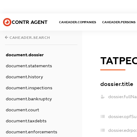
CONTR AGENT
CAHEADER.COMPANIES
CAHEADER.PERSONS
CAHEADER.SEARCH
document.dossier
ТАТРЕ
document.statements
document.history
dossier.title
document.inspections
dossier.fullN
document.bankruptcy
document.court
dossier.opfS
document.taxdebts
dossier.edrpo
document.enforcements