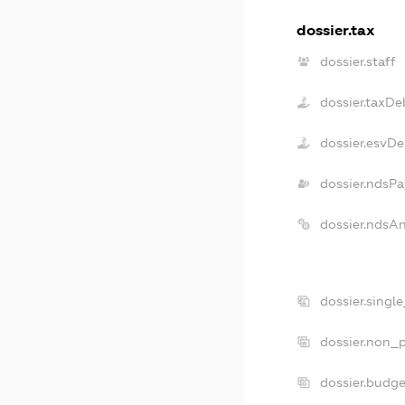
dossier.tax
dossier.staff
dossier.taxDe
dossier.esvDe
dossier.ndsPa
dossier.ndsA
dossier.singl
dossier.non_p
dossier.budg