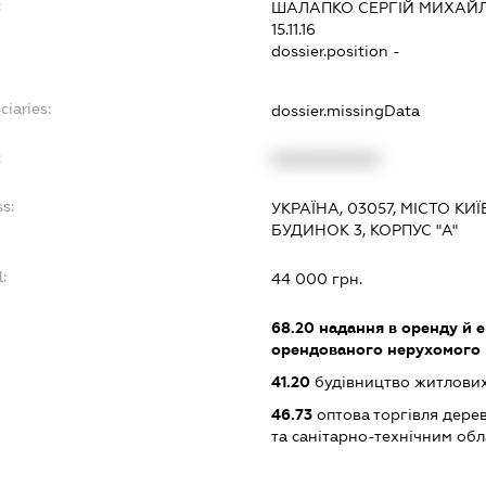
:
ШАЛАПКО СЕРГІЙ МИХАЙ
15.11.16
dossier.position -
ciaries:
dossier.missingData
:
XXXXXXXXXX
s:
УКРАЇНА, 03057, МІСТО КИ
БУДИНОК 3, КОРПУС "А"
l:
44 000 грн.
:
68.20
надання в оренду й е
орендованого нерухомого
41.20
будівництво житлових
46.73
оптова торгівля дере
та санітарно-технічним об