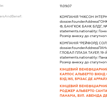
te:
11.09.07
dersAndBenef:
КОМПАНІЯ "НІКСОН ІНТЕРН
dossier.founderAddress
ГОНК
Ф, БАНГКОК БАНК БЛДГ, 
statements.nationality:
Гонк
Розмір внеску до статутног
КОМПАНІЯ "РЕЙФОРД СОЛУ
dossier.founderAddress
ПАНА
ГЛОБАЛ ПЛАЗА ТАУЕР, 19-
statements.nationality:
Пан
Розмір внеску до статутног
КІНЦЕВИЙ БЕНЕФІЦІАРНИ
КАРЛОС АЛЬБЕРТО ВІЄНД 
БУД.165, БРІЗАС ДЕ АРРА
КІНЦЕВИЙ БЕНЕФІЦІАРНИ
РОДЖЕР АЛЬБЕРТО САНТАМ
ПАНАМА, ВУЛ. АВЕНІДА ДЕ