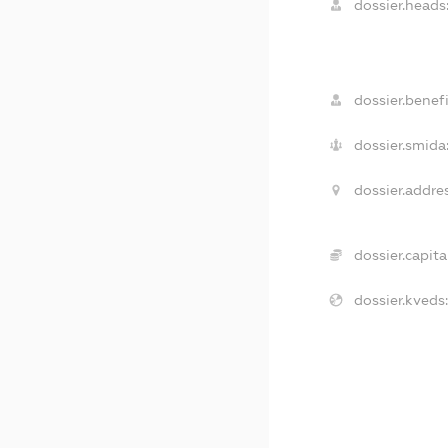
dossier.heads
dossier.benefi
dossier.smida
dossier.addres
dossier.capita
dossier.kveds