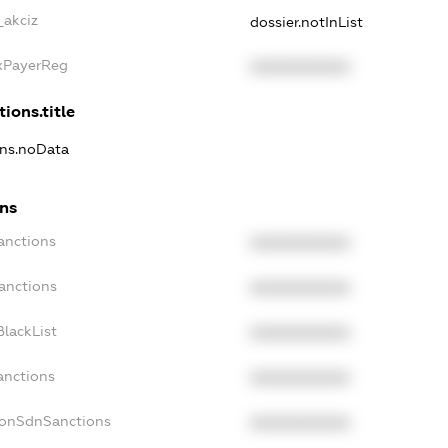
_akciz
dossier.notInList
axPayerReg
XXXXXXXXXX
tions.title
ons.noData
ons
anctions
XXXXXXXXXX
anctions
XXXXXXXXXX
lackList
XXXXXXXXXX
anctions
XXXXXXXXXX
NonSdnSanctions
XXXXXXXXXX