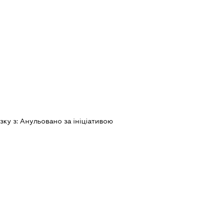
зку з:
Анульовано за iнiцiативою