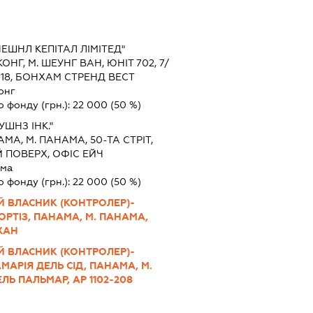
ЕШНЛ КЕПІТАЛ ЛІМІТЕД"
ОНГ, М. ШЕУНГ ВАН, ЮНІТ 702, 7/
№18, БОНХАМ СТРЕНД ВЕСТ
онг
о фонду (грн.):
22 000
(50 %)
ШНЗ ІНК."
МА, М. ПАНАМА, 50-ТА СТРІТ,
Й ПОВЕРХ, ОФІС ЕЙЧ
ама
о фонду (грн.):
22 000
(50 %)
Й ВЛАСНИК (КОНТРОЛЕР)-
ОРТІЗ, ПАНАМА, М. ПАНАМА,
ЙХАН
Й ВЛАСНИК (КОНТРОЛЕР)-
АРІЯ ДЕЛЬ СІД, ПАНАМА, М.
ЛЬ ПАЛЬМАР, АР 1102-208