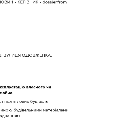
ЛОВИЧ
-
КЕРІВНИК
- dossier.from
ЇВ, ВУЛИЦЯ О.ДОВЖЕНКА,
ксплуатацію власного чи
 майна
 і нежитлових будівель
виною, будівельними матеріалами
ладнанням