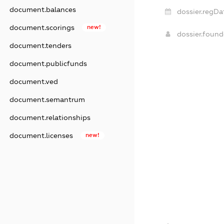
document.balances
dossier.regDa
document.scorings
new!
dossier.foun
document.tenders
document.publicfunds
document.ved
document.semantrum
document.relationships
document.licenses
new!