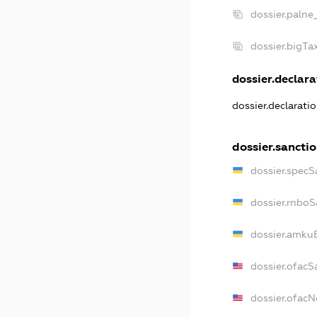
dossier.palne
dossier.bigT
dossier.declara
dossier.declarati
dossier.sancti
dossier.specS
dossier.rnboS
dossier.amkuB
dossier.ofacS
dossier.ofac