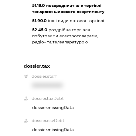
51.19.0
посередництво в торгівлі
товарами широкого асортименту
51.90.0
інші види оптової торгівлі
52.45.0
роздрібна торгівля
побутовими електротоварами,
радіо- та телеапаратурою
dossier.tax
dossier.staff
XXXXXXXXXX
dossier.taxDebt
dossier.missingData
dossier.esvDebt
dossier.missingData