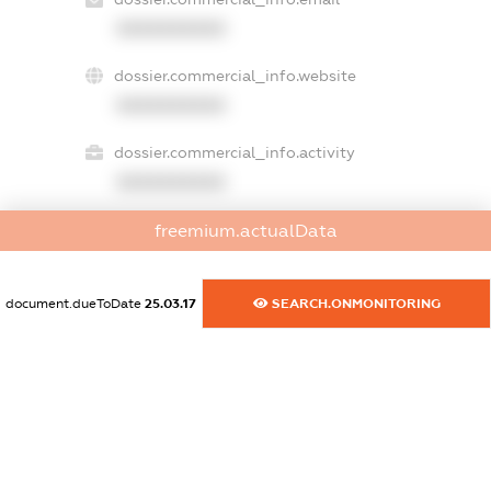
XXXXXXXXXX
dossier.commercial_info.website
XXXXXXXXXX
dossier.commercial_info.activity
XXXXXXXXXX
freemium.actualData
freemium.exampleText_1
freemium.exampleText_2
document.dueToDate
25.03.17
SEARCH.ONMONITORING
freemium.anonymousPerSearch2
FREEMIUM.DETAILS
FREEMIUM.REGISTER