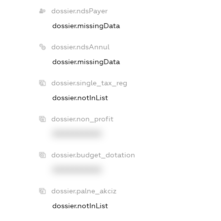
dossier.ndsPayer
dossier.missingData
dossier.ndsAnnul
dossier.missingData
dossier.single_tax_reg
dossier.notInList
dossier.non_profit
XXXXXXXXXX
dossier.budget_dotation
XXXXXXXXXX
dossier.palne_akciz
dossier.notInList