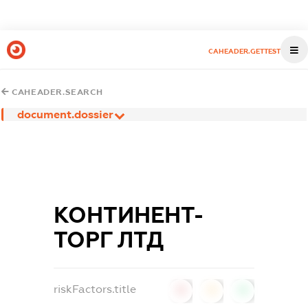
CAHEADER.GETTEST
CAHEADER.SEARCH
document.dossier
КОНТИНЕНТ-
ТОРГ ЛТД
riskFactors.title
0
0
0