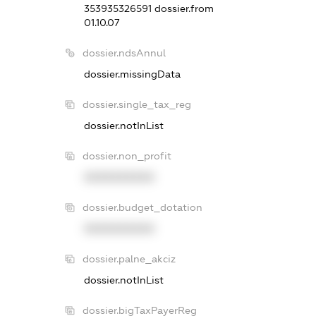
353935326591
dossier.from
01.10.07
dossier.ndsAnnul
dossier.missingData
dossier.single_tax_reg
dossier.notInList
dossier.non_profit
XXXXXXXXXX
dossier.budget_dotation
XXXXXXXXXX
dossier.palne_akciz
dossier.notInList
dossier.bigTaxPayerReg