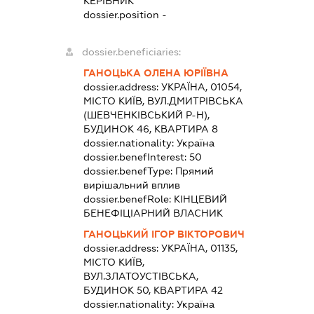
КЕРІВНИК
dossier.position -
dossier.beneficiaries:
ГАНОЦЬКА ОЛЕНА ЮРІЇВНА
dossier.address:
УКРАЇНА, 01054,
МІСТО КИЇВ, ВУЛ.ДМИТРІВСЬКА
(ШЕВЧЕНКІВСЬКИЙ Р-Н),
БУДИНОК 46, КВАРТИРА 8
dossier.nationality:
Україна
dossier.benefInterest:
50
dossier.benefType:
Прямий
вирішальний вплив
dossier.benefRole:
КІНЦЕВИЙ
БЕНЕФІЦІАРНИЙ ВЛАСНИК
ГАНОЦЬКИЙ ІГОР ВІКТОРОВИЧ
dossier.address:
УКРАЇНА, 01135,
МІСТО КИЇВ,
ВУЛ.ЗЛАТОУСТІВСЬКА,
БУДИНОК 50, КВАРТИРА 42
dossier.nationality:
Україна