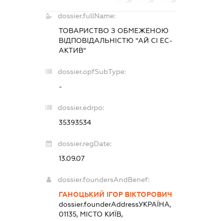
dossier.fullName:
ТОВАРИСТВО З ОБМЕЖЕНОЮ
ВІДПОВІДАЛЬНІСТЮ "АЙ СІ ЕС-
АКТИВ"
dossier.opfSubType:
-
dossier.edrpo:
35393534
dossier.regDate:
13.09.07
dossier.foundersAndBenef:
ГАНОЦЬКИЙ ІГОР ВІКТОРОВИЧ
dossier.founderAddress
УКРАЇНА,
01135, МІСТО КИЇВ,