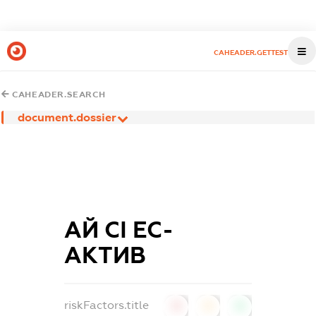
CAHEADER.GETTEST
CAHEADER.SEARCH
document.dossier
АЙ СІ ЕС-
АКТИВ
riskFactors.title
0
0
0