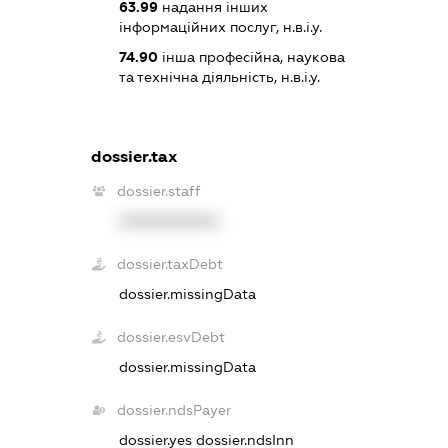
63.99
надання інших
інформаційних послуг, н.в.і.у.
74.90
інша професійна, наукова
та технічна діяльність, н.в.і.у.
dossier.tax
dossier.staff
XXXXXXXXXX
dossier.taxDebt
dossier.missingData
dossier.esvDebt
dossier.missingData
dossier.ndsPayer
dossier.yes
dossier.ndsInn