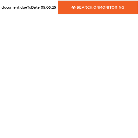
XXXXXXXXXX
document.dueToDate
05.05.25
SEARCH.ONMONITORING
dossier.commercial_info.website
XXXXXXXXXX
dossier.commercial_info.activity
XXXXXXXXXX
freemium.exampleText_1
freemium.exampleText_2
freemium.anonymousPerSearch2
FREEMIUM.DETAILS
FREEMIUM.REGISTER