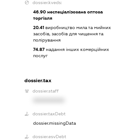
dossier.kveds:
46.90
неспеціалізована оптова
торгівля
20.41
виробництво мила та мийних
засобів, засобів для чищення та
полірування
74.87
надання інших комерційних
послуг
dossier.tax
dossier.staff
XXXXXXXXXX
dossier.taxDebt
dossier.missingData
dossier.esvDebt