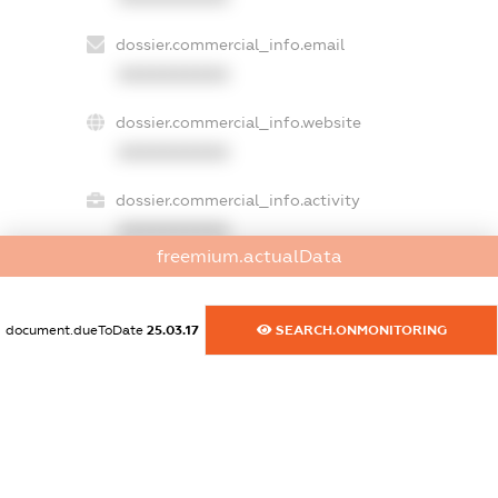
dossier.commercial_info.email
XXXXXXXXXX
dossier.commercial_info.website
XXXXXXXXXX
dossier.commercial_info.activity
XXXXXXXXXX
freemium.actualData
freemium.exampleText_1
document.dueToDate
25.03.17
SEARCH.ONMONITORING
freemium.exampleText_2
freemium.anonymousPerSearch2
FREEMIUM.DETAILS
FREEMIUM.REGISTER