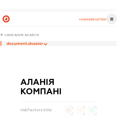
CAHEADER.GETTEST
CAHEADER.SEARCH
document.dossier
АЛАНІЯ
КОМПАНІ
riskFactors.title
0
0
0