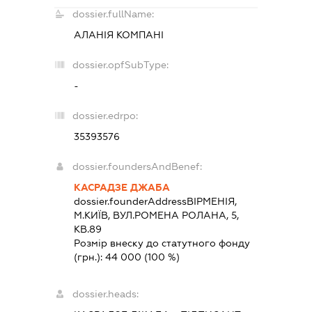
dossier.fullName:
АЛАНІЯ КОМПАНІ
dossier.opfSubType:
-
dossier.edrpo:
35393576
dossier.foundersAndBenef:
КАСРАДЗЕ ДЖАБА
dossier.founderAddress
ВІРМЕНІЯ,
М.КИЇВ, ВУЛ.РОМЕНА РОЛАНА, 5,
КВ.89
Розмір внеску до статутного фонду
(грн.):
44 000
(100 %)
dossier.heads: