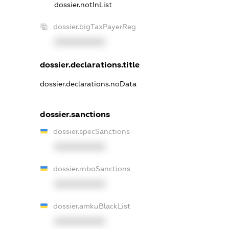
dossier.notInList
dossier.bigTaxPayerReg
XXXXXXXXXX
dossier.declarations.title
dossier.declarations.noData
dossier.sanctions
dossier.specSanctions
XXXXXXXXXX
dossier.rnboSanctions
XXXXXXXXXX
dossier.amkuBlackList
XXXXXXXXXX