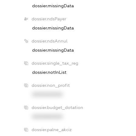
dossier.missingData
dossier.ndsPayer
dossier.missingData
dossier.ndsAnnul
dossier.missingData
dossier.single_tax_reg
dossier.notInList
dossier.non_profit
XXXXXXXXXX
dossier.budget_dotation
XXXXXXXXXX
dossier.palne_akciz