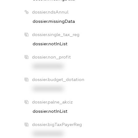
dossier.ndsAnnul
dossier.missingData
dossier.single_tax_reg
dossier.notInList
dossier.non_profit
XXXXXXXXXX
dossier.budget_dotation
XXXXXXXXXX
dossier.palne_akciz
dossier.notInList
dossier.bigTaxPayerReg
XXXXXXXXXX