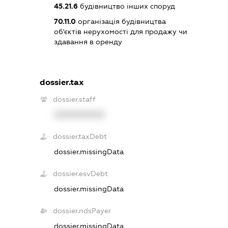
45.21.6
будівництво інших споруд
70.11.0
організація будівництва
об'єктів нерухомості для продажу чи
здавання в оренду
dossier.tax
dossier.staff
XXXXXXXXXX
dossier.taxDebt
dossier.missingData
dossier.esvDebt
dossier.missingData
dossier.ndsPayer
dossier.missingData