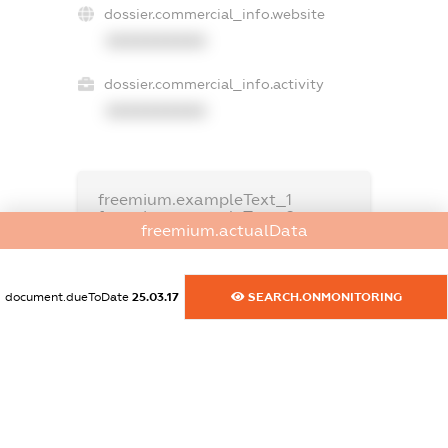
dossier.commercial_info.website
XXXXXXXXXX
dossier.commercial_info.activity
XXXXXXXXXX
freemium.exampleText_1
freemium.exampleText_2
freemium.actualData
freemium.anonymousPerSearch2
FREEMIUM.DETAILS
FREEMIUM.REGISTER
document.dueToDate
25.03.17
SEARCH.ONMONITORING