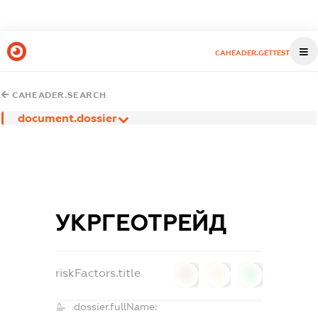
CAHEADER.GETTEST
CAHEADER.SEARCH
document.dossier
УКРГЕОТРЕЙД
riskFactors.title
0
0
0
dossier.fullName: