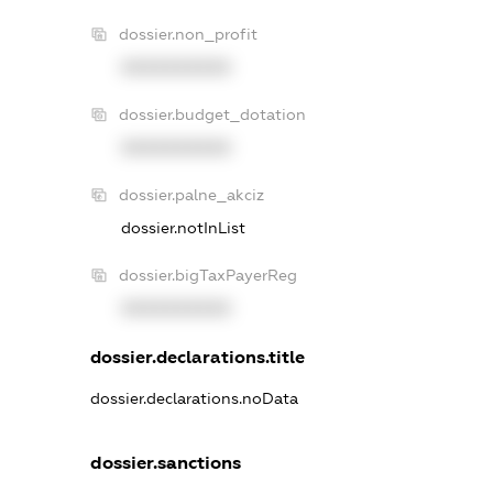
dossier.non_profit
XXXXXXXXXX
dossier.budget_dotation
XXXXXXXXXX
dossier.palne_akciz
dossier.notInList
dossier.bigTaxPayerReg
XXXXXXXXXX
dossier.declarations.title
dossier.declarations.noData
dossier.sanctions