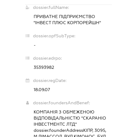
dossier.fullName:
ПРИВАТНЕ ПІДПРИЄМСТВО
"ІНВЕСТ ПЛЮС КОРПОРЕЙШН"
dossier.opfSubType:
-
dossier.edrpo:
35393982
dossier.regDate:
18.09.07
dossier.foundersAndBenef:
КОМПАНІЯ З ОБМЕЖЕНОЮ
ВІДПОВІДАЛЬНІСТЮ "СКАРАНІО
ІНВЕСТМЕНТС ЛТД"
dossier.founderAddress
КІПР, 3095,
М.ЛІМАССОЛ, ВУЛ.КІМОНОС, БУД,