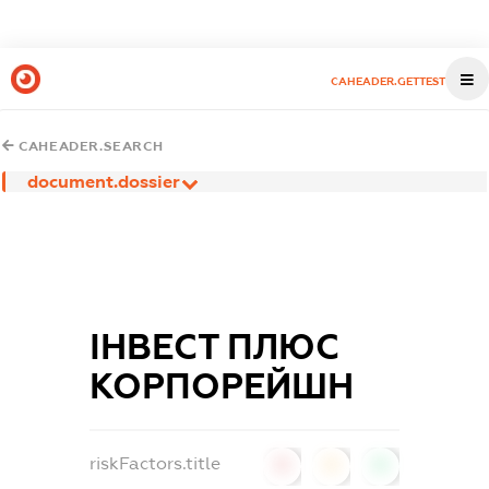
CAHEADER.GETTEST
CAHEADER.SEARCH
document.dossier
ІНВЕСТ ПЛЮС
КОРПОРЕЙШН
riskFactors.title
0
0
0