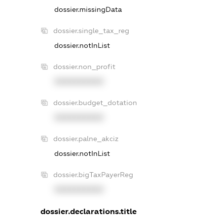
dossier.missingData
dossier.single_tax_reg
dossier.notInList
dossier.non_profit
XXXXXXXXXX
dossier.budget_dotation
XXXXXXXXXX
dossier.palne_akciz
dossier.notInList
dossier.bigTaxPayerReg
XXXXXXXXXX
dossier.declarations.title