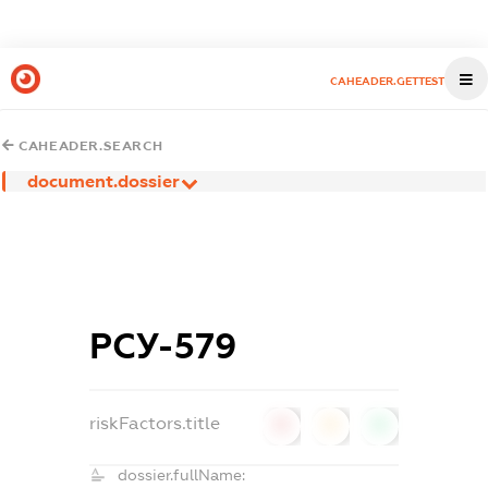
CAHEADER.GETTEST
CAHEADER.SEARCH
document.dossier
РСУ-579
riskFactors.title
0
0
0
dossier.fullName: