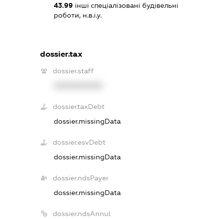
43.99
інші спеціалізовані будівельні
роботи, н.в.і.у.
dossier.tax
dossier.staff
XXXXXXXXXX
dossier.taxDebt
dossier.missingData
dossier.esvDebt
dossier.missingData
dossier.ndsPayer
dossier.missingData
dossier.ndsAnnul