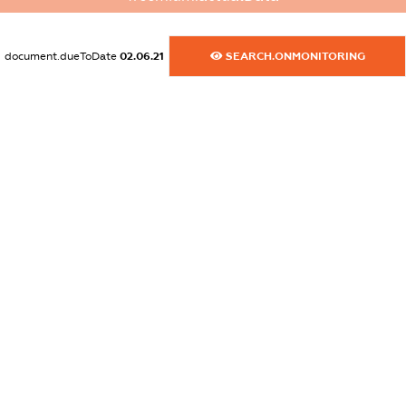
dossier.commercial_info.activity
XXXXXXXXXX
document.dueToDate
02.06.21
SEARCH.ONMONITORING
freemium.exampleText_1
freemium.exampleText_2
freemium.anonymousPerSearch2
FREEMIUM.DETAILS
FREEMIUM.REGISTER