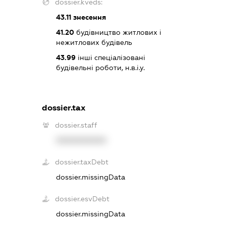
dossier.kveds:
43.11
знесення
41.20
будівництво житлових і
нежитлових будівель
43.99
інші спеціалізовані
будівельні роботи, н.в.і.у.
dossier.tax
dossier.staff
XXXXXXXXXX
dossier.taxDebt
dossier.missingData
dossier.esvDebt
dossier.missingData