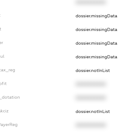
XXXXXXXXXX
t
dossier.missingData
t
dossier.missingData
er
dossier.missingData
ul
dossier.missingData
_tax_reg
dossier.notInList
ofit
XXXXXXXXXX
_dotation
XXXXXXXXXX
akciz
dossier.notInList
PayerReg
XXXXXXXXXX