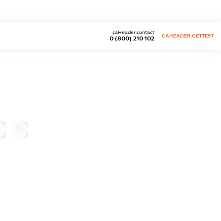
caHeader.contact
CAHEADER.GETTEST
0 (800) 210 102
0