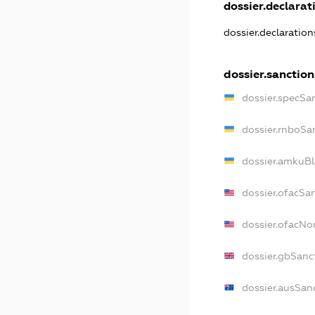
dossier.declarati
dossier.declaratio
dossier.sanction
dossier.specSa
dossier.rnboSa
dossier.amkuBl
dossier.ofacSa
dossier.ofacN
dossier.gbSanc
dossier.ausSan