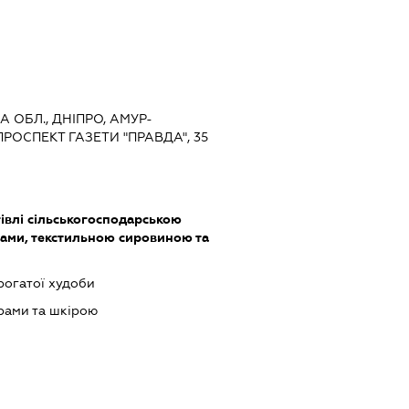
 ОБЛ., ДНІПРО, АМУР-
ОСПЕКТ ГАЗЕТИ "ПРАВДА", 35
івлі сільськогосподарською
ами, текстильною сировиною та
рогатої худоби
рами та шкірою