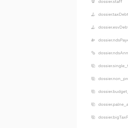
dossier.staff
dossier.taxDeb
dossier.esvDeb
dossier.ndsPay
dossier.ndsAnn
dossier.single
dossier.non_pr
dossier.budget
dossier.palne_
dossier.bigTax