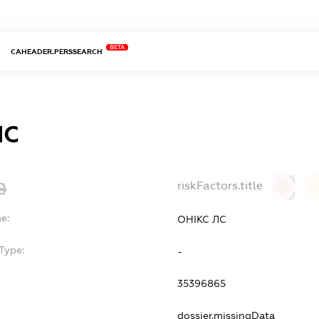
BETA
CAHEADER.PERSSEARCH
ЛС
riskFactors.title
0
0
e:
ОНІКС ЛС
Type:
-
35396865
dossier.missingData