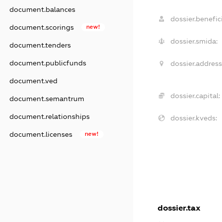
document.balances
dossier.benefici
document.scorings
new!
dossier.smida:
document.tenders
document.publicfunds
dossier.address
document.ved
dossier.capital:
document.semantrum
document.relationships
dossier.kveds:
document.licenses
new!
dossier.tax