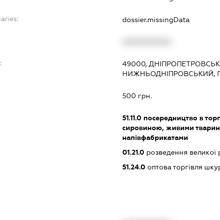
aries:
dossier.missingData
XXXXXXXXXX
:
49000, ДНІПРОПЕТРОВСЬКА
НИЖНЬОДНІПРОВСЬКИЙ, ПР
500 грн.
51.11.0
посередництво в торг
сировиною, живими тварин
напівфабрикатами
01.21.0
розведення великої 
51.24.0
оптова торгівля шку