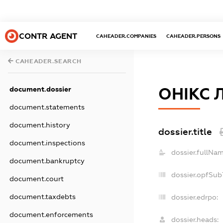
CONTR AGENT
CAHEADER.COMPANIES
CAHEADER.PERSONS
CAHEADER.SEARCH
ОНІКС 
document.dossier
document.statements
document.history
dossier.title
document.inspections
dossier.fullNam
document.bankruptcy
dossier.opfSub
document.court
document.taxdebts
dossier.edrpo:
document.enforcements
dossier.heads: