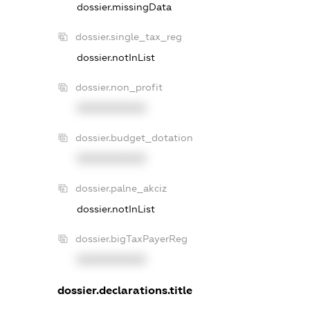
dossier.missingData
dossier.single_tax_reg
dossier.notInList
dossier.non_profit
XXXXXXXXXX
dossier.budget_dotation
XXXXXXXXXX
dossier.palne_akciz
dossier.notInList
dossier.bigTaxPayerReg
XXXXXXXXXX
dossier.declarations.title