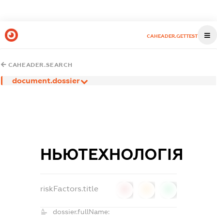
CAHEADER.GETTEST
CAHEADER.SEARCH
document.dossier
НЬЮТЕХНОЛОГІЯ
riskFactors.title
0
0
0
dossier.fullName: