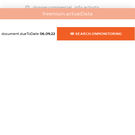
dossier.commercial_info.activity
freemium.actualData
XXXXXXXXXX
document.dueToDate
06.09.22
SEARCH.ONMONITORING
freemium.exampleText_1
freemium.exampleText_2
freemium.anonymousPerSearch2
FREEMIUM.DETAILS
FREEMIUM.REGISTER