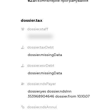
62.01
комп'ютерне програмування
dossier.tax
dossier.staff
XXXXXXXXXX
dossier.taxDebt
dossier.missingData
dossier.esvDebt
dossier.missingData
dossier.ndsPayer
dossier.yes
dossier.ndsInn
353968904646
dossier.from 10.10.07
dossier.ndsAnnul