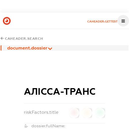
CAHEADER.GETTEST
CAHEADER.SEARCH
document.dossier
АЛІССА-ТРАНС
riskFactors.title
0
0
0
dossier.fullName: