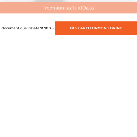
XXXXXXXXXX
freemium.actualData
dossier.commercial_info.activity
XXXXXXXXXX
document.dueToDate
11.10.25
SEARCH.ONMONITORING
freemium.exampleText_1
freemium.exampleText_2
freemium.anonymousPerSearch2
FREEMIUM.DETAILS
FREEMIUM.REGISTER