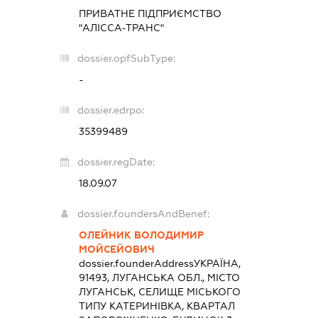
ПРИВАТНЕ ПІДПРИЄМСТВО
"АЛІССА-ТРАНС"
dossier.opfSubType:
-
dossier.edrpo:
35399489
dossier.regDate:
18.09.07
dossier.foundersAndBenef:
ОЛЕЙНИК ВОЛОДИМИР
МОЙСЕЙОВИЧ
dossier.founderAddress
УКРАЇНА,
91493, ЛУГАНСЬКА ОБЛ., МІСТО
ЛУГАНСЬК, СЕЛИЩЕ МІСЬКОГО
ТИПУ КАТЕРИНІВКА, КВАРТАЛ