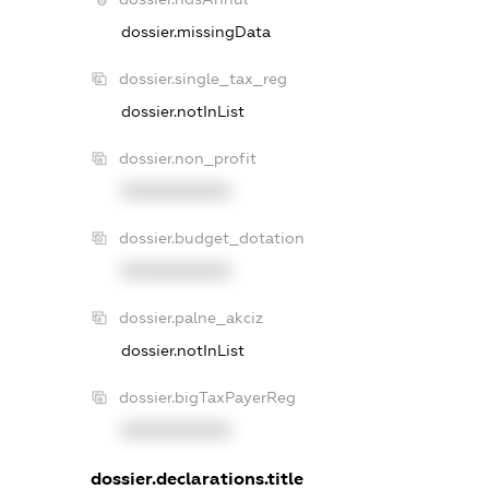
dossier.missingData
dossier.single_tax_reg
dossier.notInList
dossier.non_profit
XXXXXXXXXX
dossier.budget_dotation
XXXXXXXXXX
dossier.palne_akciz
dossier.notInList
dossier.bigTaxPayerReg
XXXXXXXXXX
dossier.declarations.title