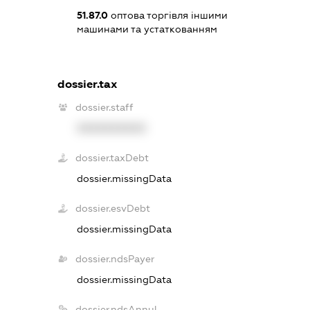
51.87.0
оптова торгівля іншими
машинами та устаткованням
dossier.tax
dossier.staff
XXXXXXXXXX
dossier.taxDebt
dossier.missingData
dossier.esvDebt
dossier.missingData
dossier.ndsPayer
dossier.missingData
dossier.ndsAnnul