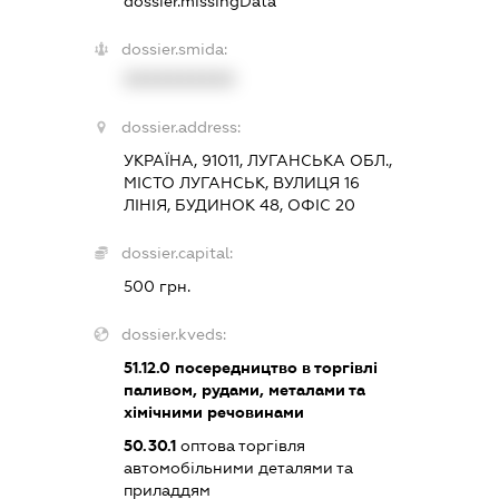
dossier.missingData
dossier.smida:
XXXXXXXXXX
dossier.address:
УКРАЇНА, 91011, ЛУГАНСЬКА ОБЛ.,
МІСТО ЛУГАНСЬК, ВУЛИЦЯ 16
ЛІНІЯ, БУДИНОК 48, ОФІС 20
dossier.capital:
500 грн.
dossier.kveds:
51.12.0
посередництво в торгівлі
паливом, рудами, металами та
хімічними речовинами
50.30.1
оптова торгівля
автомобільними деталями та
приладдям