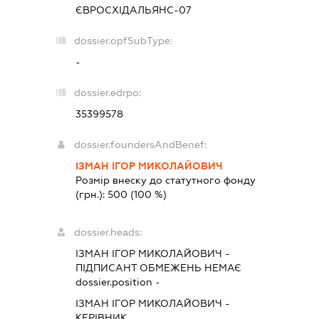
ЄВРОСХІДАЛЬЯНС-07
dossier.opfSubType:
-
dossier.edrpo:
35399578
dossier.foundersAndBenef:
ІЗМАН ІГОР МИКОЛАЙОВИЧ
Розмір внеску до статутного фонду
(грн.):
500
(100 %)
dossier.heads:
ІЗМАН ІГОР МИКОЛАЙОВИЧ
-
ПІДПИСАНТ
ОБМЕЖЕНЬ НЕМАЄ
dossier.position -
ІЗМАН ІГОР МИКОЛАЙОВИЧ
-
КЕРІВНИК