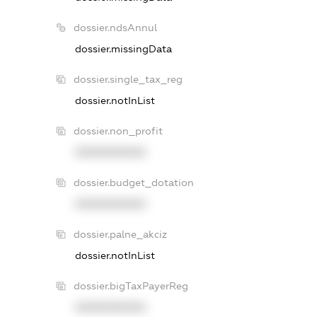
dossier.ndsAnnul
dossier.missingData
dossier.single_tax_reg
dossier.notInList
dossier.non_profit
XXXXXXXXXX
dossier.budget_dotation
XXXXXXXXXX
dossier.palne_akciz
dossier.notInList
dossier.bigTaxPayerReg
XXXXXXXXXX