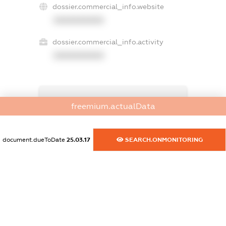
dossier.commercial_info.website
XXXXXXXXXX
dossier.commercial_info.activity
XXXXXXXXXX
freemium.exampleText_1
freemium.actualData
freemium.exampleText_2
freemium.anonymousPerSearch2
FREEMIUM.DETAILS
document.dueToDate
25.03.17
SEARCH.ONMONITORING
FREEMIUM.REGISTER