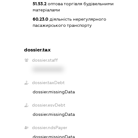
51.53.2
оптова торгівля будівельними
матеріалами
60.23.0
діяльність нерегулярного
пасажирського транспорту
dossier.tax
dossier.staff
XXXXXXXXXX
dossier.taxDebt
dossier.missingData
dossier.esvDebt
dossier.missingData
dossier.ndsPayer
dossier.missingData