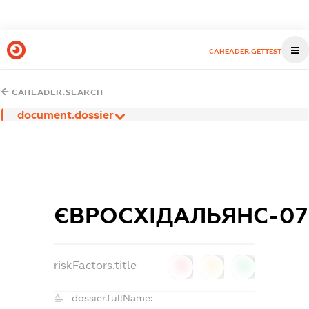
CAHEADER.GETTEST
CAHEADER.SEARCH
document.dossier
ЄВРОСХІДАЛЬЯНС-07
riskFactors.title
0
0
0
dossier.fullName: