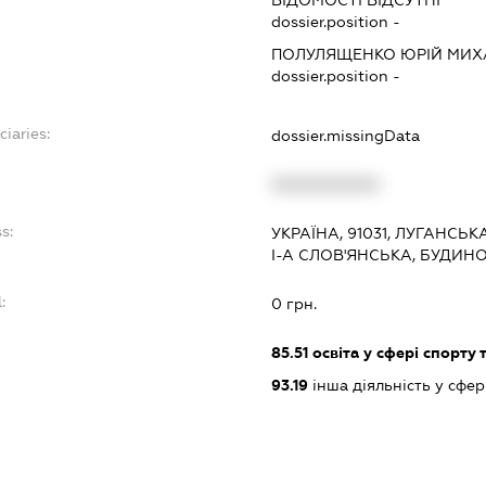
ВІДОМОСТІ ВІДСУТНІ
dossier.position -
ПОЛУЛЯЩЕНКО ЮРІЙ МИ
dossier.position -
ciaries:
dossier.missingData
:
XXXXXXXXXX
s:
УКРАЇНА, 91031, ЛУГАНСЬК
І-А СЛОВ'ЯНСЬКА, БУДИНО
:
0 грн.
85.51
освіта у сфері спорту 
93.19
інша діяльність у сфер