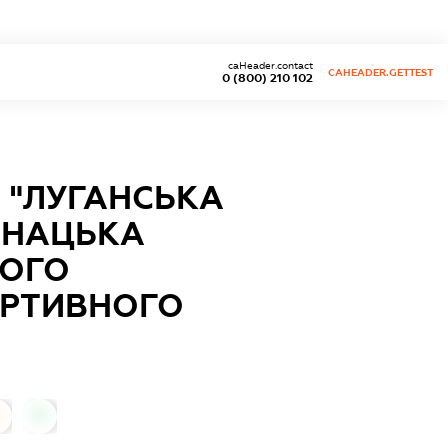
caHeader.contact
CAHEADER.GETTEST
0 (800) 210 102
 "ЛУГАНСЬКА
ЮНАЦЬКА
КОГО
ОРТИВНОГО
0
0