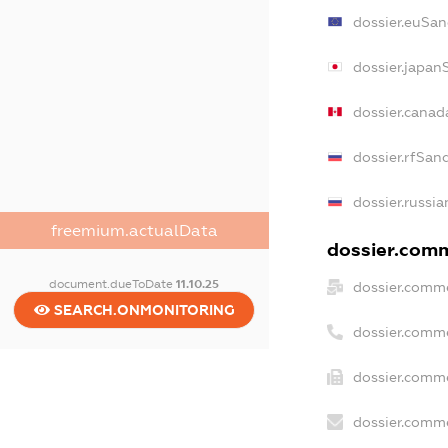
dossier.euSan
dossier.japan
dossier.cana
dossier.rfSan
dossier.russia
freemium.actualData
dossier.comm
document.dueToDate
11.10.25
dossier.comme
SEARCH.ONMONITORING
dossier.comm
dossier.comme
dossier.comme