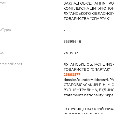
ame:
ЗАКЛАД ОБ'ЄДНАННЯ ГРО
КОМПЛЕКСНА ДИТЯЧО-ЮН
ЛУГАНСЬКОГО ОБЛАСНОГ
ТОВАРИСТВА "СПАРТАК"
bType:
-
35399646
te:
24.09.07
dersAndBenef:
ЛУГАНСЬКЕ ОБЛАСНЕ ФІЗ
ТОВАРИСТВО "СПАРТАК"
25892577
dossier.founderAddress
УКРА
СТАРОБІЛЬСЬКИЙ Р-Н, МІ
ВУЛ.ЦЕНТРАЛЬНА, БУДИНОК
statements.nationality:
Укра
:
ПОЛУЛЯЩЕНКО ЮРІЙ МИ