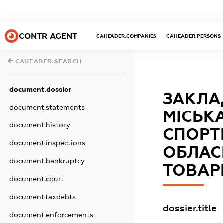
CONTR AGENT
CAHEADER.COMPANIES
CAHEADER.PERSONS
CAHEADER.SEARCH
document.dossier
ЗАКЛА
document.statements
МІСЬК
document.history
СПОРТ
document.inspections
ОБЛАС
document.bankruptcy
ТОВАР
document.court
document.taxdebts
dossier.title
document.enforcements