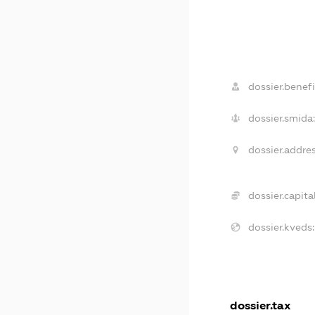
dossier.benefi
dossier.smida
dossier.addres
dossier.capital
dossier.kveds:
dossier.tax