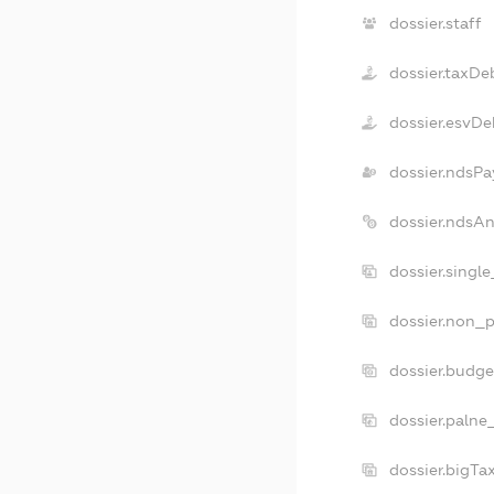
dossier.staff
dossier.taxDe
dossier.esvDe
dossier.ndsPa
dossier.ndsA
dossier.singl
dossier.non_p
dossier.budg
dossier.palne
dossier.bigT