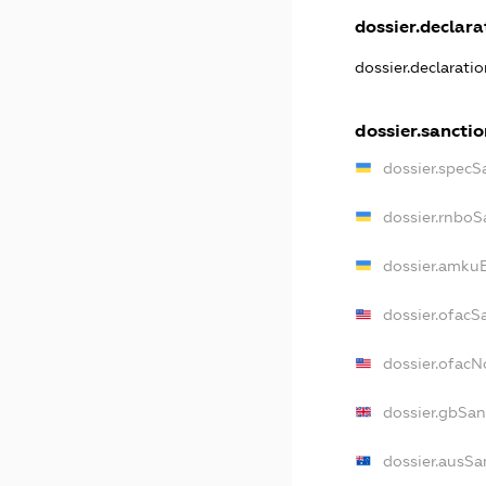
dossier.declarat
dossier.declarati
dossier.sancti
dossier.specS
dossier.rnboS
dossier.amkuB
dossier.ofacS
dossier.ofac
dossier.gbSan
dossier.ausSa