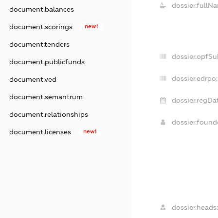
dossier.fullN
document.balances
document.scorings
new!
document.tenders
dossier.opfSu
document.publicfunds
dossier.edrpo:
document.ved
document.semantrum
dossier.regDa
document.relationships
dossier.foun
document.licenses
new!
dossier.heads