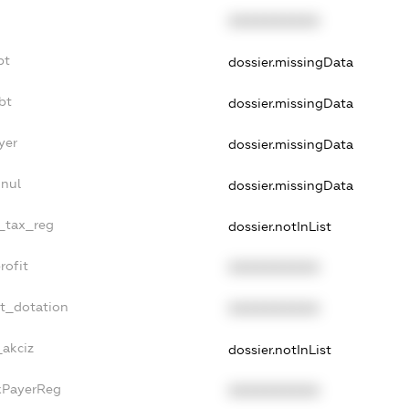
XXXXXXXXXX
bt
dossier.missingData
bt
dossier.missingData
yer
dossier.missingData
nnul
dossier.missingData
e_tax_reg
dossier.notInList
rofit
XXXXXXXXXX
et_dotation
XXXXXXXXXX
_akciz
dossier.notInList
axPayerReg
XXXXXXXXXX