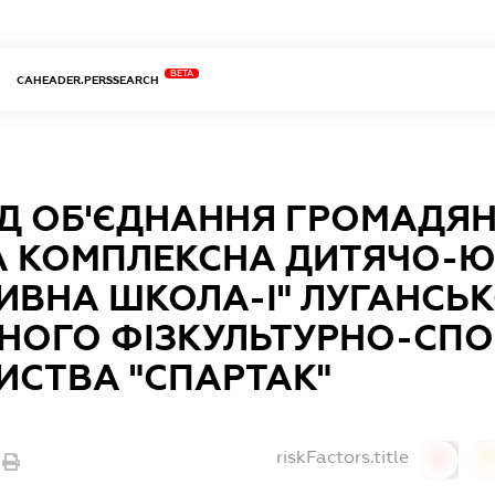
BETA
CAHEADER.PERSSEARCH
Д ОБ'ЄДНАННЯ ГРОМАДЯН
А КОМПЛЕКСНА ДИТЯЧО-
ИВНА ШКОЛА-І" ЛУГАНСЬ
НОГО ФІЗКУЛЬТУРНО-СП
ИСТВА "СПАРТАК"
riskFactors.title
0