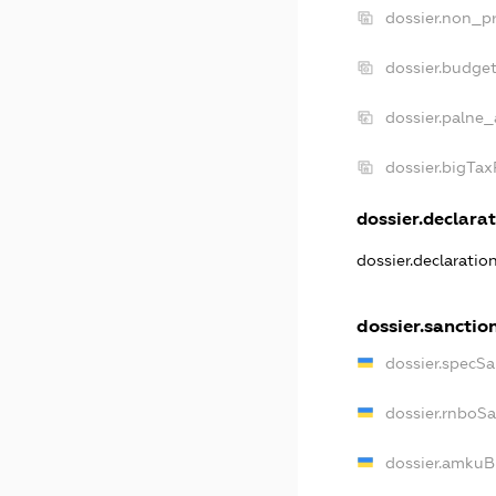
dossier.non_pr
dossier.budge
dossier.palne_
dossier.bigTa
dossier.declarat
dossier.declaratio
dossier.sanctio
dossier.specSa
dossier.rnboS
dossier.amkuB