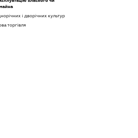
ксплуатацію власного чи
 майна
орічних і дворічних культур
ова торгівля