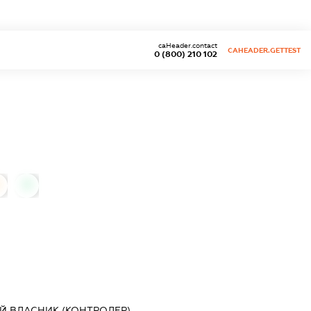
caHeader.contact
CAHEADER.GETTEST
0 (800) 210 102
0
Й ВЛАСНИК (КОНТРОЛЕР) -