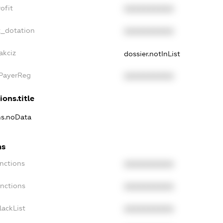
ofit
XXXXXXXXXX
t_dotation
XXXXXXXXXX
akciz
dossier.notInList
xPayerReg
XXXXXXXXXX
ions.title
ns.noData
ns
nctions
XXXXXXXXXX
anctions
XXXXXXXXXX
lackList
XXXXXXXXXX