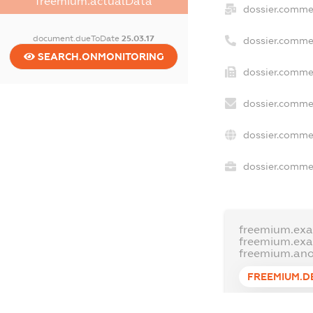
freemium.actualData
dossier.comme
document.dueToDate
25.03.17
dossier.comme
SEARCH.ONMONITORING
dossier.commer
dossier.commer
dossier.commer
dossier.commer
freemium.exa
freemium.ex
freemium.an
FREEMIUM.D