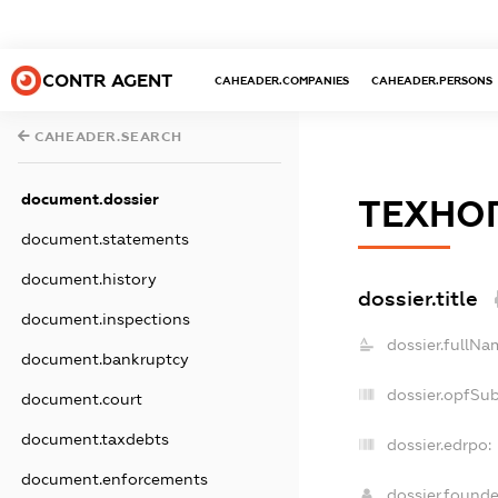
CONTR AGENT
CAHEADER.COMPANIES
CAHEADER.PERSONS
CAHEADER.SEARCH
document.dossier
ТЕХНО
document.statements
document.history
dossier.title
document.inspections
dossier.fullNa
document.bankruptcy
dossier.opfSu
document.court
document.taxdebts
dossier.edrpo:
document.enforcements
dossier.found