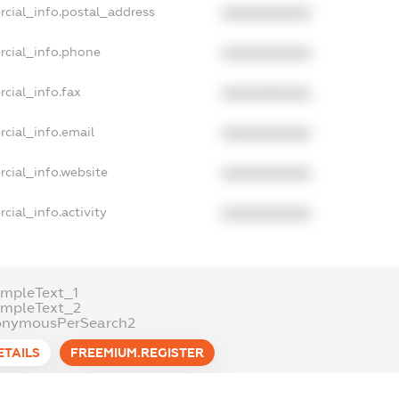
rcial_info.postal_address
XXXXXXXXXX
rcial_info.phone
XXXXXXXXXX
cial_info.fax
XXXXXXXXXX
cial_info.email
XXXXXXXXXX
cial_info.website
XXXXXXXXXX
cial_info.activity
XXXXXXXXXX
mpleText_1
ampleText_2
onymousPerSearch2
ETAILS
FREEMIUM.REGISTER