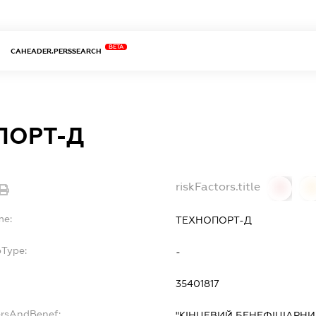
BETA
CAHEADER.PERSSEARCH
ПОРТ-Д
riskFactors.title
0
0
me:
ТЕХНОПОРТ-Д
bType:
-
35401817
ersAndBenef:
"КІНЦЕВИЙ БЕНЕФІЦІАРНИ