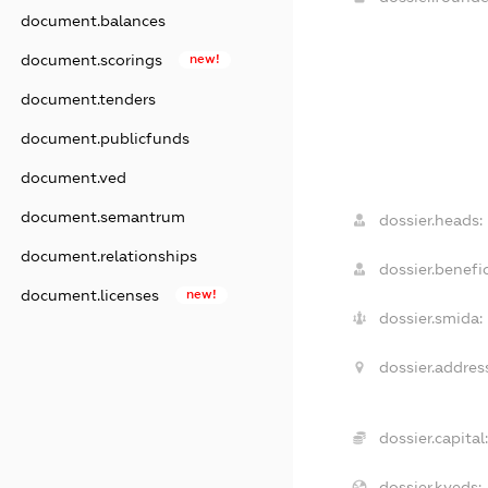
document.balances
document.scorings
new!
document.tenders
document.publicfunds
document.ved
document.semantrum
dossier.heads:
document.relationships
dossier.benefic
document.licenses
new!
dossier.smida:
dossier.addres
dossier.capital:
dossier.kveds: