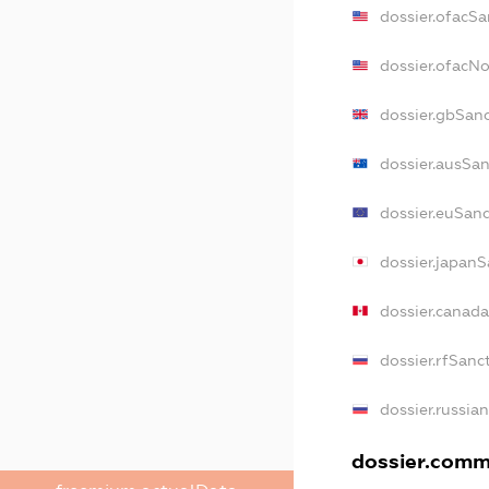
dossier.ofacSa
dossier.ofacN
dossier.gbSan
dossier.ausSa
dossier.euSan
dossier.japanS
dossier.canad
dossier.rfSanc
dossier.russia
dossier.comme