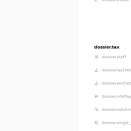
dossier.tax
dossier.staff
dossier.taxDeb
dossier.esvDe
dossier.ndsPay
dossier.ndsAn
dossier.single