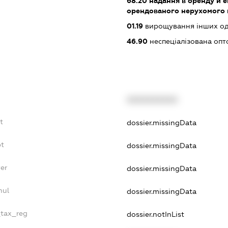
68.20
надання в оренду й е
орендованого нерухомого
01.19
вирощування інших одн
46.90
неспеціалізована опт
XXXXXXXXXX
t
dossier.missingData
bt
dossier.missingData
er
dossier.missingData
nul
dossier.missingData
_tax_reg
dossier.notInList