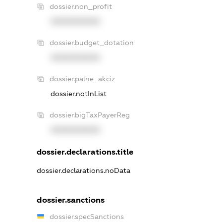
dossier.non_profit
XXXXXXXXXX
dossier.budget_dotation
XXXXXXXXXX
dossier.palne_akciz
dossier.notInList
dossier.bigTaxPayerReg
XXXXXXXXXX
dossier.declarations.title
dossier.declarations.noData
dossier.sanctions
dossier.specSanctions