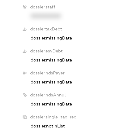
dossier.staff
XXXXXXXXXX
dossier.taxDebt
dossier.missingData
dossier.esvDebt
dossier.missingData
dossier.ndsPayer
dossier.missingData
dossier.ndsAnnul
dossier.missingData
dossier.single_tax_reg
dossier.notInList