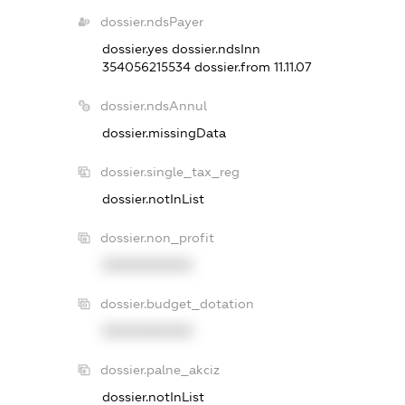
dossier.ndsPayer
dossier.yes
dossier.ndsInn
354056215534
dossier.from 11.11.07
dossier.ndsAnnul
dossier.missingData
dossier.single_tax_reg
dossier.notInList
dossier.non_profit
XXXXXXXXXX
dossier.budget_dotation
XXXXXXXXXX
dossier.palne_akciz
dossier.notInList