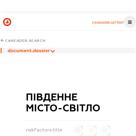
CAHEADER.GETTEST
CAHEADER.SEARCH
document.dossier
ПІВДЕННЕ
МІСТО-СВІТЛО
riskFactors.title
0
0
0