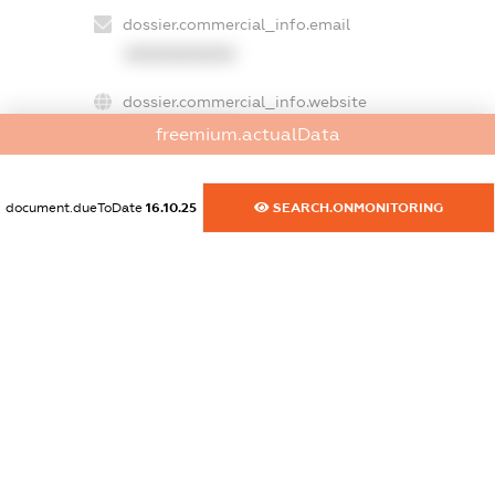
dossier.commercial_info.email
XXXXXXXXXX
dossier.commercial_info.website
XXXXXXXXXX
freemium.actualData
dossier.commercial_info.activity
XXXXXXXXXX
document.dueToDate
16.10.25
SEARCH.ONMONITORING
freemium.exampleText_1
freemium.exampleText_2
freemium.anonymousPerSearch2
FREEMIUM.DETAILS
FREEMIUM.REGISTER