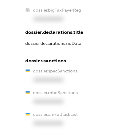
dossier.bigTaxPayerReg
XXXXXXXXXX
dossier.declarations.title
dossier.declarations.noData
dossier.sanctions
dossier.specSanctions
XXXXXXXXXX
dossier.rnboSanctions
XXXXXXXXXX
dossier.amkuBlackList
XXXXXXXXXX