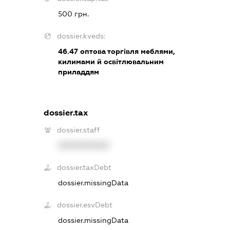
500 грн.
dossier.kveds:
46.47
оптова торгівля меблями,
килимами й освітлювальним
приладдям
dossier.tax
dossier.staff
XXXXXXXXXX
dossier.taxDebt
dossier.missingData
dossier.esvDebt
dossier.missingData