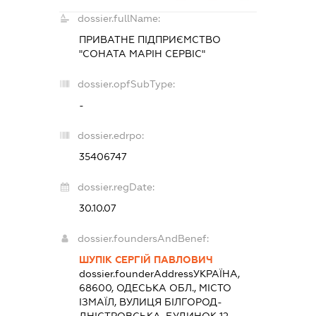
dossier.fullName:
ПРИВАТНЕ ПІДПРИЄМСТВО
"СОНАТА МАРІН СЕРВІС"
dossier.opfSubType:
-
dossier.edrpo:
35406747
dossier.regDate:
30.10.07
dossier.foundersAndBenef:
ШУПІК СЕРГІЙ ПАВЛОВИЧ
dossier.founderAddress
УКРАЇНА,
68600, ОДЕСЬКА ОБЛ., МІСТО
ІЗМАЇЛ, ВУЛИЦЯ БІЛГОРОД-