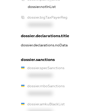
dossier.notInList
dossier.bigTaxPayerReg
XXXXXXXXXX
dossier.declarations.title
dossier.declarations.noData
dossier.sanctions
dossier.specSanctions
XXXXXXXXXX
dossier.rnboSanctions
XXXXXXXXXX
dossier.amkuBlackList