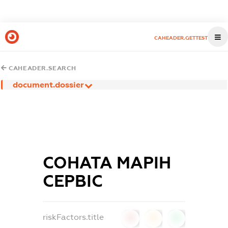
CAHEADER.GETTEST
CAHEADER.SEARCH
document.dossier
СОНАТА МАРІН
СЕРВІС
riskFactors.title
0
0
0