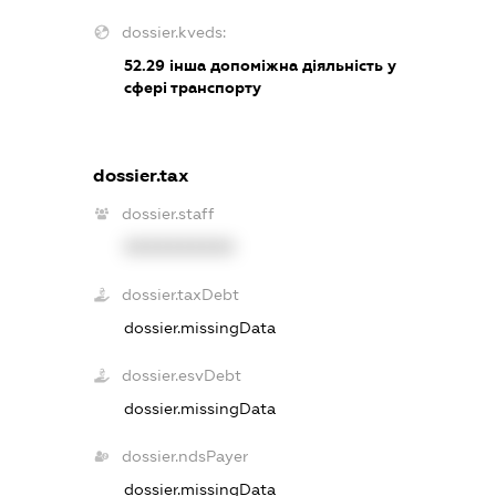
dossier.kveds:
52.29
інша допоміжна діяльність у
сфері транспорту
dossier.tax
dossier.staff
XXXXXXXXXX
dossier.taxDebt
dossier.missingData
dossier.esvDebt
dossier.missingData
dossier.ndsPayer
dossier.missingData