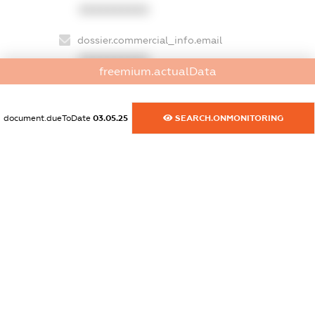
XXXXXXXXXX
dossier.commercial_info.email
XXXXXXXXXX
freemium.actualData
dossier.commercial_info.website
XXXXXXXXXX
document.dueToDate
03.05.25
SEARCH.ONMONITORING
dossier.commercial_info.activity
XXXXXXXXXX
freemium.exampleText_1
freemium.exampleText_2
freemium.anonymousPerSearch2
FREEMIUM.DETAILS
FREEMIUM.REGISTER