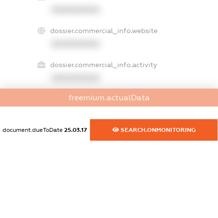
XXXXXXXXXX
dossier.commercial_info.website
XXXXXXXXXX
dossier.commercial_info.activity
XXXXXXXXXX
freemium.actualData
freemium.exampleText_1
freemium.exampleText_2
document.dueToDate
25.03.17
SEARCH.ONMONITORING
freemium.anonymousPerSearch2
FREEMIUM.DETAILS
FREEMIUM.REGISTER