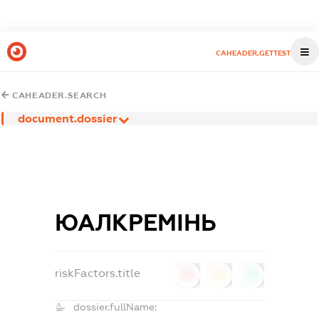
CAHEADER.GETTEST
CAHEADER.SEARCH
document.dossier
ЮАЛКРЕМІНЬ
riskFactors.title
0
0
0
dossier.fullName: