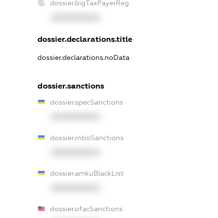
dossier.bigTaxPayerReg
XXXXXXXXXX
dossier.declarations.title
dossier.declarations.noData
dossier.sanctions
dossier.specSanctions
XXXXXXXXXX
dossier.rnboSanctions
XXXXXXXXXX
dossier.amkuBlackList
XXXXXXXXXX
dossier.ofacSanctions