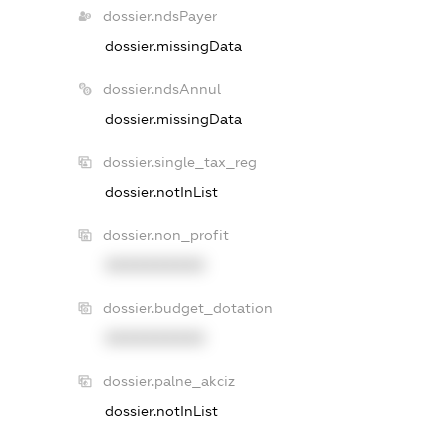
dossier.ndsPayer
dossier.missingData
dossier.ndsAnnul
dossier.missingData
dossier.single_tax_reg
dossier.notInList
dossier.non_profit
XXXXXXXXXX
dossier.budget_dotation
XXXXXXXXXX
dossier.palne_akciz
dossier.notInList