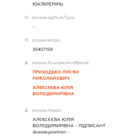
ЮАЛКРЕМІНЬ
dossier.opfSubType:
-
dossier.edrpo:
35407159
dossier.foundersAndBenef:
ПРИХОДЬКО ЛУК'ЯН
МИКОЛАЙОВИЧ
АЛЄКСЄЄВА ЮЛІЯ
ВОЛОДИМИРІВНА
dossier.heads:
АЛЄКСЄЄВА ЮЛІЯ
ВОЛОДИМИРІВНА
-
ПІДПИСАНТ
dossier.position -