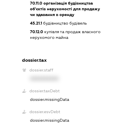
70.11.0
організація будівництва
об'єктів нерухомості для продажу
чи здавання в оренду
45.21.1
будівництво будівель
70.12.0
купівля та продаж власного
нерухомого майна
dossier.tax
dossier.staff
XXXXXXXXXX
dossier.taxDebt
dossier.missingData
dossier.esvDebt
dossier.missingData