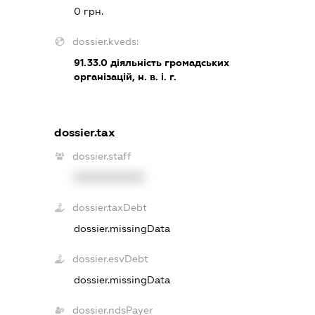
0 грн.
dossier.kveds:
91.33.0
діяльність громадських
організацій, н. в. і. г.
dossier.tax
dossier.staff
XXXXXXXXXX
dossier.taxDebt
dossier.missingData
dossier.esvDebt
dossier.missingData
dossier.ndsPayer