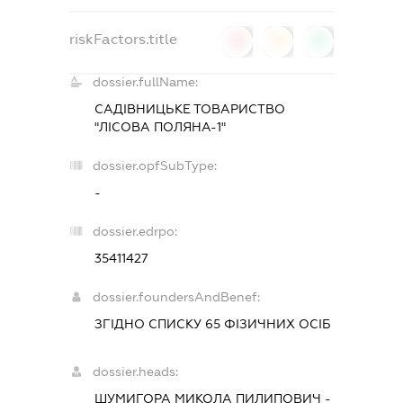
riskFactors.title
0
0
0
dossier.fullName:
САДІВНИЦЬКЕ ТОВАРИСТВО
"ЛІСОВА ПОЛЯНА-1"
dossier.opfSubType:
-
dossier.edrpo:
35411427
dossier.foundersAndBenef:
ЗГІДНО СПИСКУ 65 ФІЗИЧНИХ ОСІБ
dossier.heads:
ШУМИГОРА МИКОЛА ПИЛИПОВИЧ
-