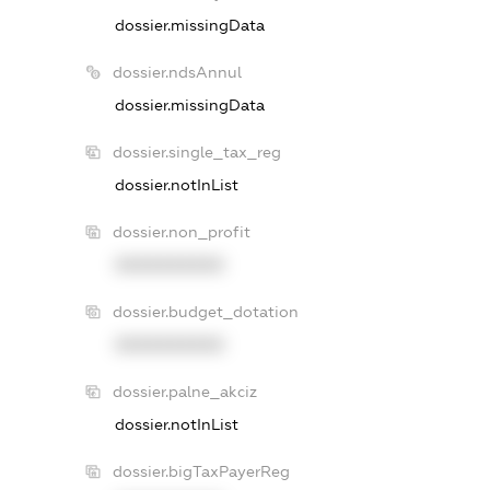
dossier.missingData
dossier.ndsAnnul
dossier.missingData
dossier.single_tax_reg
dossier.notInList
dossier.non_profit
XXXXXXXXXX
dossier.budget_dotation
XXXXXXXXXX
dossier.palne_akciz
dossier.notInList
dossier.bigTaxPayerReg