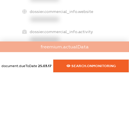
dossier.commercial_info.website
XXXXXXXXXX
dossier.commercial_info.activity
XXXXXXXXXX
freemium.actualData
freemium.exampleText_1
document.dueToDate
25.03.17
SEARCH.ONMONITORING
freemium.exampleText_2
freemium.anonymousPerSearch2
FREEMIUM.DETAILS
FREEMIUM.REGISTER