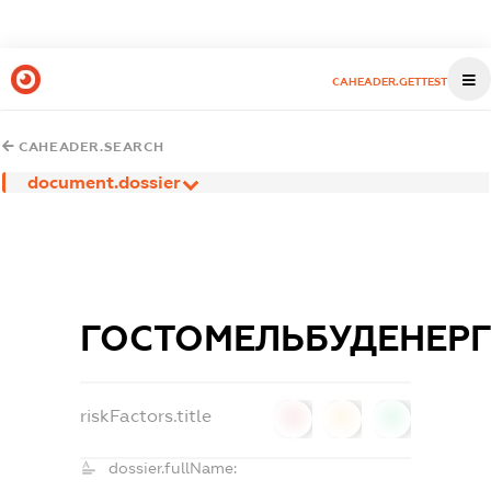
CAHEADER.GETTEST
CAHEADER.SEARCH
document.dossier
ГОСТОМЕЛЬБУДЕНЕР
riskFactors.title
0
0
0
dossier.fullName: