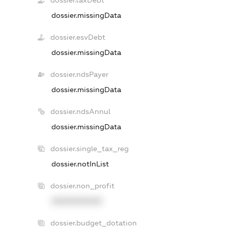
dossier.taxDebt
dossier.missingData
dossier.esvDebt
dossier.missingData
dossier.ndsPayer
dossier.missingData
dossier.ndsAnnul
dossier.missingData
dossier.single_tax_reg
dossier.notInList
dossier.non_profit
XXXXXXXXXX
dossier.budget_dotation