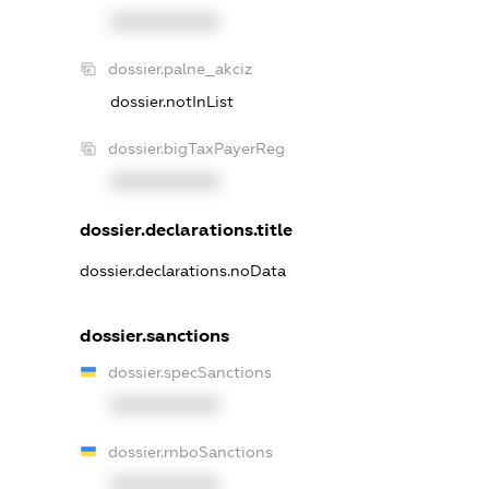
XXXXXXXXXX
dossier.palne_akciz
dossier.notInList
dossier.bigTaxPayerReg
XXXXXXXXXX
dossier.declarations.title
dossier.declarations.noData
dossier.sanctions
dossier.specSanctions
XXXXXXXXXX
dossier.rnboSanctions
XXXXXXXXXX