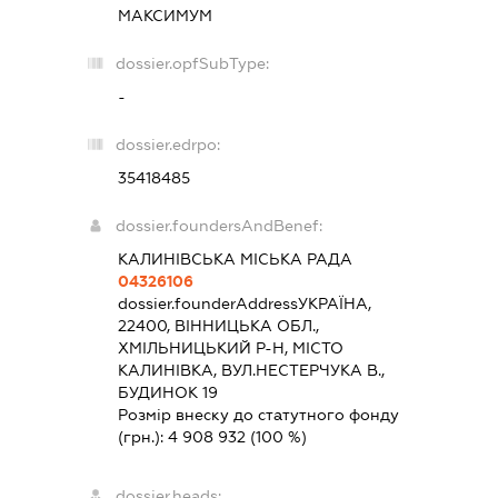
МАКСИМУМ
dossier.opfSubType:
-
dossier.edrpo:
35418485
dossier.foundersAndBenef:
КАЛИНІВСЬКА МІСЬКА РАДА
04326106
dossier.founderAddress
УКРАЇНА,
22400, ВІННИЦЬКА ОБЛ.,
ХМІЛЬНИЦЬКИЙ Р-Н, МІСТО
КАЛИНІВКА, ВУЛ.НЕСТЕРЧУКА В.,
БУДИНОК 19
Розмір внеску до статутного фонду
(грн.):
4 908 932
(100 %)
dossier.heads: