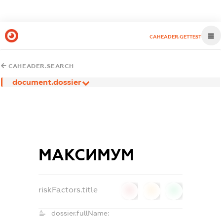
CAHEADER.GETTEST
CAHEADER.SEARCH
document.dossier
МАКСИМУМ
riskFactors.title
0
0
0
dossier.fullName: