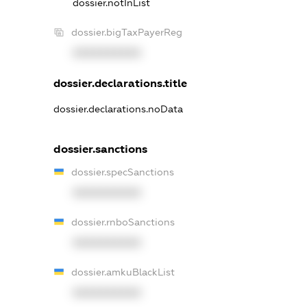
dossier.notInList
dossier.bigTaxPayerReg
XXXXXXXXXX
dossier.declarations.title
dossier.declarations.noData
dossier.sanctions
dossier.specSanctions
XXXXXXXXXX
dossier.rnboSanctions
XXXXXXXXXX
dossier.amkuBlackList
XXXXXXXXXX