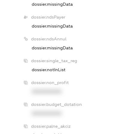
dossier.missingData
dossier.ndsPayer
dossier.missingData
dossier.ndsAnnul
dossier.missingData
dossier.single_tax_reg
dossier.notInList
dossier.non_profit
XXXXXXXXXX
dossier.budget_dotation
XXXXXXXXXX
dossier.palne_akciz