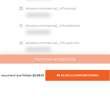
dossier.commercial_info.email
XXXXXXXXXX
dossier.commercial_info.website
XXXXXXXXXX
dossier.commercial_info.activity
XXXXXXXXXX
freemium.actualData
freemium.exampleText_1
freemium.exampleText_2
document.dueToDate
25.03.17
SEARCH.ONMONITORING
freemium.anonymousPerSearch2
FREEMIUM.DETAILS
FREEMIUM.REGISTER