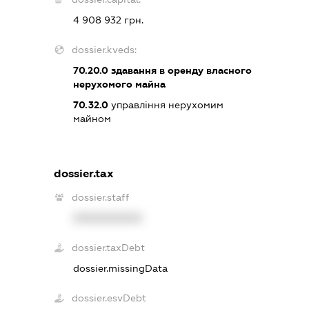
4 908 932 грн.
dossier.kveds:
70.20.0
здавання в оренду власного
нерухомого майна
70.32.0
управління нерухомим
майном
dossier.tax
dossier.staff
XXXXXXXXXX
dossier.taxDebt
dossier.missingData
dossier.esvDebt