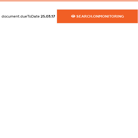
XXXXXXXXXX
dossier.commercial_info.activity
document.dueToDate
25.03.17
SEARCH.ONMONITORING
XXXXXXXXXX
freemium.exampleText_1
freemium.exampleText_2
freemium.anonymousPerSearch2
FREEMIUM.DETAILS
FREEMIUM.REGISTER