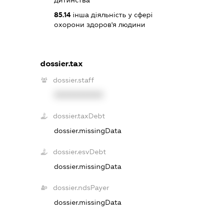
дитинства
85.14
інша діяльність у сфері
охорони здоров'я людини
dossier.tax
dossier.staff
XXXXXXXXXX
dossier.taxDebt
dossier.missingData
dossier.esvDebt
dossier.missingData
dossier.ndsPayer
dossier.missingData