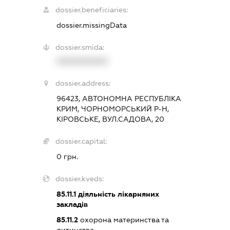
dossier.beneficiaries:
dossier.missingData
dossier.smida:
XXXXXXXXXX
dossier.address:
96423, АВТОНОМНА РЕСПУБЛІКА
КРИМ, ЧОРНОМОРСЬКИЙ Р-Н,
КІРОВСЬКЕ, ВУЛ.САДОВА, 20
dossier.capital:
0 грн.
dossier.kveds:
85.11.1
діяльність лікарняних
закладів
85.11.2
охорона материнства та