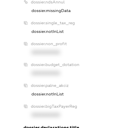
dossier.ndsAnnul
dossier.missingData
dossier.single_tax_reg
dossier.notInList
dossier.non_profit
XXXXXXXXXX
dossier.budget_dotation
XXXXXXXXXX
dossier.palne_akciz
dossier.notInList
dossier.bigTaxPayerReg
XXXXXXXXXX
dossier.declarations.title