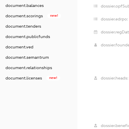
document.balances
dossier.opfSu
document.scorings
new!
dossier.edrpo:
document.tenders
dossier.regDat
document.publicfunds
dossier.found
document.ved
document.semantrum
document.relationships
dossier.heads:
document.licenses
new!
dossier.benefic