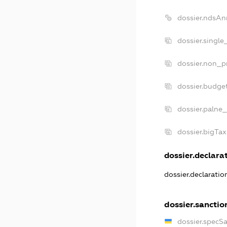
dossier.ndsAn
dossier.single
dossier.non_pr
dossier.budge
dossier.palne_
dossier.bigTa
dossier.declarat
dossier.declarati
dossier.sanctio
dossier.specS