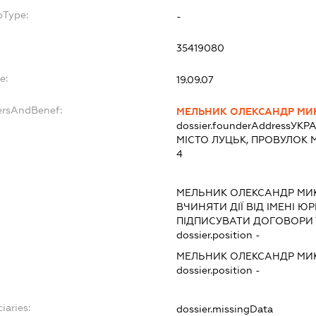
bType:
-
35419080
e:
19.09.07
ersAndBenef:
МЕЛЬНИК ОЛЕКСАНДР М
dossier.founderAddress
УКРА
МІСТО ЛУЦЬК, ПРОВУЛОК
4
МЕЛЬНИК ОЛЕКСАНДР М
ВЧИНЯТИ ДІЇ ВІД ІМЕНІ Ю
ПІДПИСУВАТИ ДОГОВОРИ 
dossier.position -
МЕЛЬНИК ОЛЕКСАНДР М
dossier.position -
iaries:
dossier.missingData