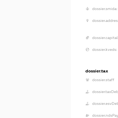
dossier.smida:
dossier.addres
dossier.capital
dossier.kveds:
dossier.tax
dossier.staff
dossier.taxDe
dossier.esvDe
dossier.ndsPa