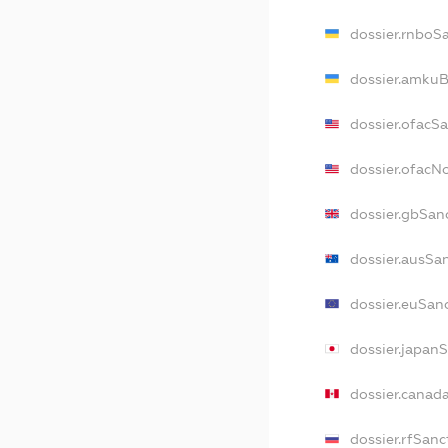
dossier.rnboS
dossier.amkuB
dossier.ofacS
dossier.ofac
dossier.gbSan
dossier.ausSa
dossier.euSan
dossier.japan
dossier.canad
dossier.rfSanc