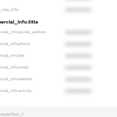
n_reg_title
XXXXXXXXXX
rcial_info.title
rcial_info.postal_address
XXXXXXXXXX
rcial_info.phone
XXXXXXXXXX
rcial_info.fax
XXXXXXXXXX
rcial_info.email
XXXXXXXXXX
rcial_info.website
XXXXXXXXXX
cial_info.activity
XXXXXXXXXX
ampleText_1