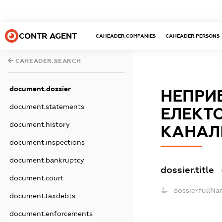
CONTR AGENT
CAHEADER.COMPANIES
CAHEADER.PERSONS
CAHEADER.SEARCH
document.dossier
НЕПРИ
document.statements
ЕЛЕКТ
document.history
КАНАЛІ
document.inspections
document.bankruptcy
dossier.title
document.court
dossier.fullNa
document.taxdebts
document.enforcements