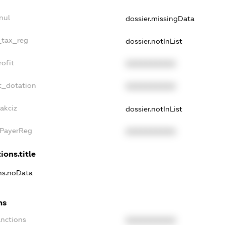
nul
dossier.missingData
_tax_reg
dossier.notInList
ofit
XXXXXXXXXX
t_dotation
XXXXXXXXXX
akciz
dossier.notInList
xPayerReg
XXXXXXXXXX
ions.title
ons.noData
ns
anctions
XXXXXXXXXX