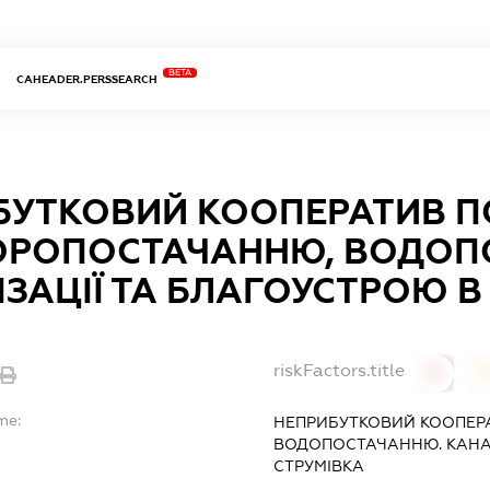
BETA
CAHEADER.PERSSEARCH
БУТКОВИЙ КООПЕРАТИВ П
ОРОПОСТАЧАННЮ, ВОДОП
ЗАЦІЇ ТА БЛАГОУСТРОЮ В 
riskFactors.title
0
0
me:
НЕПРИБУТКОВИЙ КООПЕР
ВОДОПОСТАЧАННЮ. КАНАЛ
СТРУМІВКА