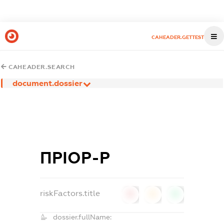
CAHEADER.GETTEST
CAHEADER.SEARCH
document.dossier
ПРІОР-Р
riskFactors.title
0
0
0
dossier.fullName: