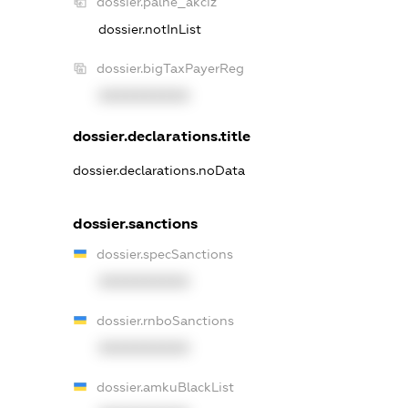
dossier.palne_akciz
dossier.notInList
dossier.bigTaxPayerReg
XXXXXXXXXX
dossier.declarations.title
dossier.declarations.noData
dossier.sanctions
dossier.specSanctions
XXXXXXXXXX
dossier.rnboSanctions
XXXXXXXXXX
dossier.amkuBlackList