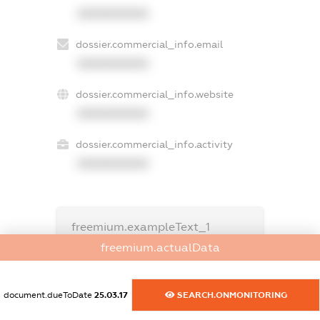
XXXXXXXXXX
dossier.commercial_info.email
XXXXXXXXXX
dossier.commercial_info.website
XXXXXXXXXX
dossier.commercial_info.activity
XXXXXXXXXX
freemium.exampleText_1
freemium.exampleText_2
freemium.actualData
freemium.anonymousPerSearch2
FREEMIUM.DETAILS
document.dueToDate
25.03.17
SEARCH.ONMONITORING
FREEMIUM.REGISTER