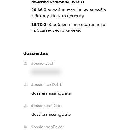
надання суміжних послуг
26.66.0
виробництво інших виробів
з бетону, гіпсу та цементу
26.70.0
оброблення декоративного
та будівельного каменю
dossier.tax
dossier.staff
XXXXXXXXXX
dossier.taxDebt
dossier.missingData
dossier.esvDebt
dossier.missingData
dossier.ndsPayer