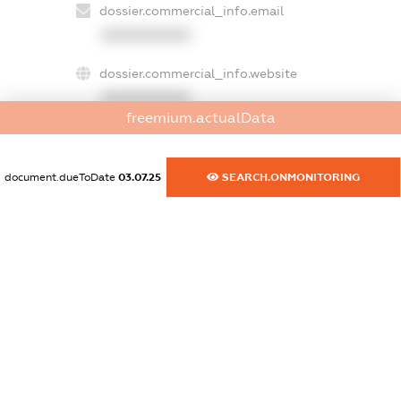
dossier.commercial_info.email
XXXXXXXXXX
dossier.commercial_info.website
XXXXXXXXXX
freemium.actualData
dossier.commercial_info.activity
XXXXXXXXXX
document.dueToDate
03.07.25
SEARCH.ONMONITORING
freemium.exampleText_1
freemium.exampleText_2
freemium.anonymousPerSearch2
FREEMIUM.DETAILS
FREEMIUM.REGISTER