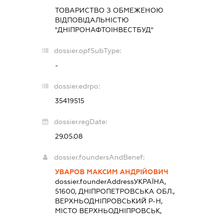
ТОВАРИСТВО З ОБМЕЖЕНОЮ
ВІДПОВІДАЛЬНІСТЮ
"ДНІПРОНАФТОІНВЕСТБУД"
dossier.opfSubType:
-
dossier.edrpo:
35419515
dossier.regDate:
29.05.08
dossier.foundersAndBenef:
УВАРОВ МАКСИМ АНДРІЙОВИЧ
dossier.founderAddress
УКРАЇНА,
51600, ДНІПРОПЕТРОВСЬКА ОБЛ.,
ВЕРХНЬОДНІПРОВСЬКИЙ Р-Н,
МІСТО ВЕРХНЬОДНІПРОВСЬК,