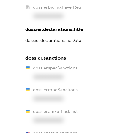
dossier.bigTaxPayerReg
XXXXXXXXXX
dossier.declarations.title
dossier.declarations.noData
dossier.sanctions
dossier.specSanctions
XXXXXXXXXX
dossier.rnboSanctions
XXXXXXXXXX
dossier.amkuBlackList
XXXXXXXXXX