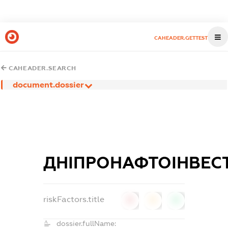
CAHEADER.GETTEST
CAHEADER.SEARCH
document.dossier
ДНІПРОНАФТОІНВЕС
riskFactors.title
0
0
0
dossier.fullName: