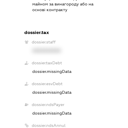
майном за винагороду або на
основі контракту
dossier.tax
dossier.staff
XXXXXXXXXX
dossier.taxDebt
dossier.missingData
dossier.esvDebt
dossier.missingData
dossier.ndsPayer
dossier.missingData
dossier.ndsAnnul