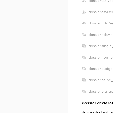
dossier.taxDe
dossier.esvDe
dossier.ndsPa
dossier.ndsAn
dossier.singl
dossier.non_p
dossier.budge
dossier.palne
dossier.bigTa
dossier.declarat
dossier.declarati