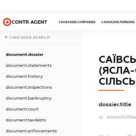
CONTR AGENT
CAHEADER.COMPANIES
CAHEADER.PERSONS
CAHEADER.SEARCH
document.dossier
САЇВС
document.statements
(ЯСЛА
document.history
СІЛЬСЬ
document.inspections
document.bankruptcy
dossier.title
document.court
dossier.fullNa
document.taxdebts
document.enforcements