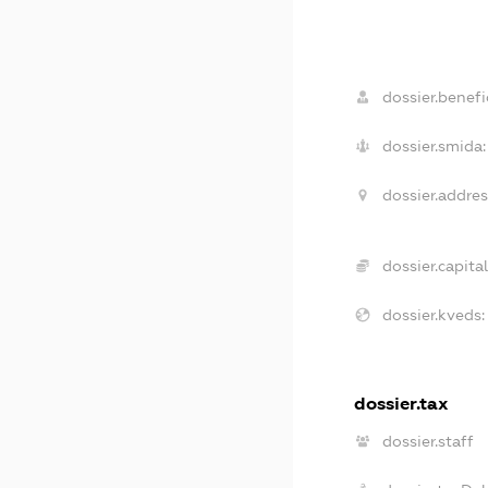
dossier.benefic
dossier.smida:
dossier.addres
dossier.capital
dossier.kveds:
dossier.tax
dossier.staff