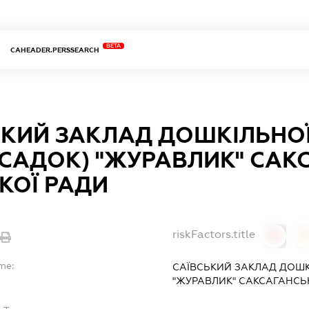
BETA
CAHEADER.PERSSEARCH
ЬКИЙ ЗАКЛАД ДОШКІЛЬНОЇ
-САДОК) "ЖУРАВЛИК" САК
КОЇ РАДИ
riskFactors.title
0
me:
САЇВСЬКИЙ ЗАКЛАД ДОШК
"ЖУРАВЛИК" САКСАГАНСЬК