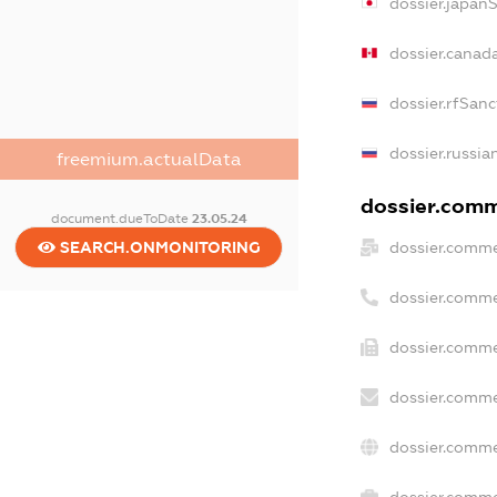
dossier.japan
dossier.canad
dossier.rfSanc
dossier.russia
freemium.actualData
dossier.comme
document.dueToDate
23.05.24
SEARCH.ONMONITORING
dossier.comme
dossier.comme
dossier.comme
dossier.comme
dossier.comme