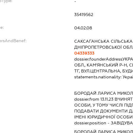
bType:
-
35419562
e:
04.02.08
dersAndBenef:
САКСАГАНСЬКА СІЛЬСЬКА
ДНІПРОПЕТРОВСЬКОЇ ОБЛ
04339333
dossier.founderAddress
УКРА
ОБЛ., КАМ'ЯНСЬКИЙ Р-Н,
ТГ, ВУЛ.ЦЕНТРАЛЬНА, БУД
statements.nationality:
Укра
БОРОДАЙ ЛАРИСА МИКОЛ
dossier.from 13.11.23
ВЧИНЯТИ
ОСОБИ, У ТОМУ ЧИСЛІ ПІ
ПОДАВАТИ ДОКУМЕНТИ ДЛ
ІМЕНІ ЮРИДИЧНОЇ ОСОБИ
dossier.position - ЗАВІДУВ
БОРОДАЙ ЛАРИСА МИКОЛ