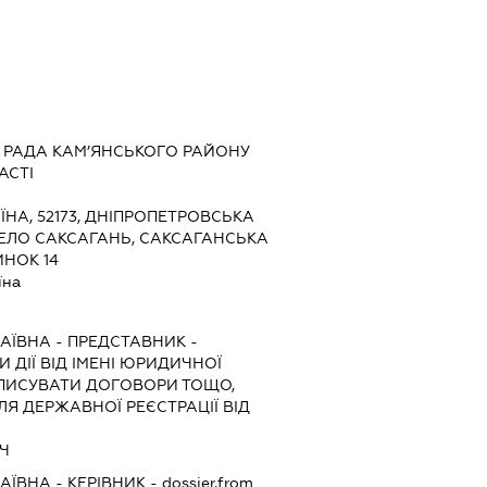
 РАДА КАМ’ЯНСЬКОГО РАЙОНУ
АСТІ
ЇНА, 52173, ДНІПРОПЕТРОВСЬКА
 СЕЛО САКСАГАНЬ, САКСАГАНСЬКА
ИНОК 14
їна
АЇВНА
-
ПРЕДСТАВНИК
-
 ДІЇ ВІД ІМЕНІ ЮРИДИЧНОЇ
ДПИСУВАТИ ДОГОВОРИ ТОЩО,
Я ДЕРЖАВНОЇ РЕЄСТРАЦІЇ ВІД
АЧ
АЇВНА
-
КЕРІВНИК
- dossier.from