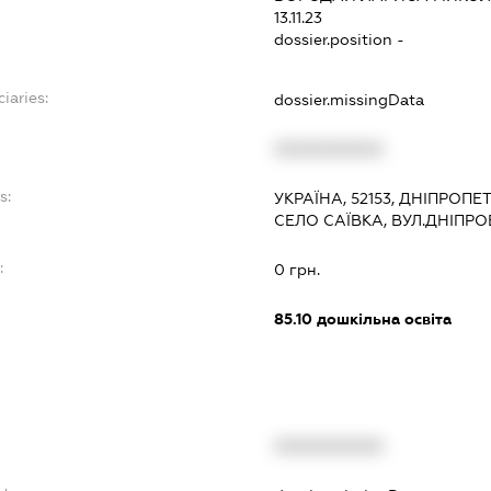
13.11.23
dossier.position -
iaries:
dossier.missingData
XXXXXXXXXX
s:
УКРАЇНА, 52153, ДНІПРОП
СЕЛО САЇВКА, ВУЛ.ДНІПРО
:
0 грн.
85.10
дошкільна освіта
XXXXXXXXXX