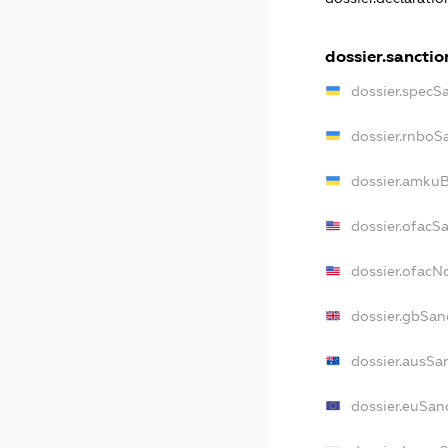
dossier.sanctio
dossier.specS
dossier.rnboS
dossier.amkuB
dossier.ofacS
dossier.ofac
dossier.gbSan
dossier.ausSa
dossier.euSan