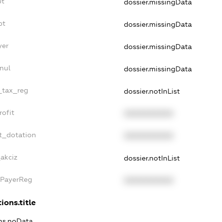
bt
dossier.missingData
bt
dossier.missingData
yer
dossier.missingData
nul
dossier.missingData
e_tax_reg
dossier.notInList
rofit
XXXXXXXXXX
t_dotation
XXXXXXXXXX
_akciz
dossier.notInList
xPayerReg
XXXXXXXXXX
ions.title
ons.noData