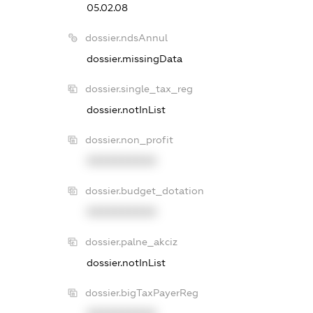
05.02.08
dossier.ndsAnnul
dossier.missingData
dossier.single_tax_reg
dossier.notInList
dossier.non_profit
XXXXXXXXXX
dossier.budget_dotation
XXXXXXXXXX
dossier.palne_akciz
dossier.notInList
dossier.bigTaxPayerReg