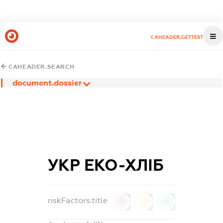
CAHEADER.GETTEST
CAHEADER.SEARCH
document.dossier
УКР ЕКО-ХЛІБ
riskFactors.title
0
0
0