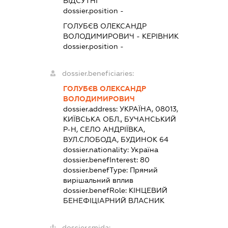
ВІДСУТНІ
dossier.position -
ГОЛУБЄВ ОЛЕКСАНДР
ВОЛОДИМИРОВИЧ
-
КЕРІВНИК
dossier.position -
dossier.beneficiaries:
ГОЛУБЄВ ОЛЕКСАНДР
ВОЛОДИМИРОВИЧ
dossier.address:
УКРАЇНА, 08013,
КИЇВСЬКА ОБЛ., БУЧАНСЬКИЙ
Р-Н, СЕЛО АНДРІЇВКА,
ВУЛ.СЛОБОДА, БУДИНОК 64
dossier.nationality:
Україна
dossier.benefInterest:
80
dossier.benefType:
Прямий
вирішальний вплив
dossier.benefRole:
КІНЦЕВИЙ
БЕНЕФІЦІАРНИЙ ВЛАСНИК
dossier.smida: