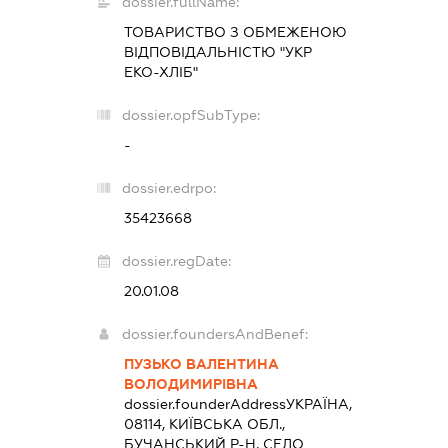
dossier.fullName:
ТОВАРИСТВО З ОБМЕЖЕНОЮ
ВІДПОВІДАЛЬНІСТЮ "УКР
ЕКО-ХЛІБ"
dossier.opfSubType:
-
dossier.edrpo:
35423668
dossier.regDate:
20.01.08
dossier.foundersAndBenef:
ПУЗЬКО ВАЛЕНТИНА
ВОЛОДИМИРІВНА
dossier.founderAddress
УКРАЇНА,
08114, КИЇВСЬКА ОБЛ.,
БУЧАНСЬКИЙ Р-Н, СЕЛО