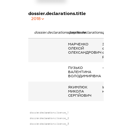
XXXXXXXXXX
dossier.declarations.title
2018
dossier.declarations.pepName
dossier.declarations.personName
dossier.declarati
МАРЧЕНКО
Заробітна плата
ОЛЕКСІЙ
отримана за
ОЛЕКСАНДРОВИЧ
основним місцем
роботи
ПУЗЬКО
-
ВАЛЕНТИНА
ВОЛОДИМИРІВНА
ЯКИМЛЮК
Інше, надання
МИКОЛА
майна в лізинг
СЕРГІЙОВИЧ
dossier.declarations.license_1
dossier.declarations.license_2
dossier.declarations.license_3