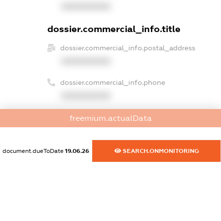
XXXXXXXXXX
dossier.commercial_info.title
dossier.commercial_info.postal_address
XXXXXXXXXX
dossier.commercial_info.phone
XXXXXXXXXX
dossier.commercial_info.fax
freemium.actualData
XXXXXXXXXX
dossier.commercial_info.email
document.dueToDate
19.06.26
SEARCH.ONMONITORING
XXXXXXXXXX
dossier.commercial_info.website
XXXXXXXXXX
dossier.commercial_info.activity