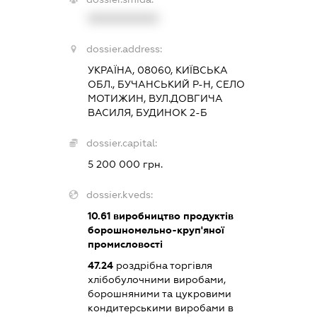
XXXXXXXXXX
dossier.address:
УКРАЇНА, 08060, КИЇВСЬКА
ОБЛ., БУЧАНСЬКИЙ Р-Н, СЕЛО
МОТИЖИН, ВУЛ.ДОВГИЧА
ВАСИЛЯ, БУДИНОК 2-Б
dossier.capital:
5 200 000 грн.
dossier.kveds:
10.61
виробництво продуктів
борошномельно-круп'яної
промисловості
47.24
роздрібна торгівля
хлібобулочними виробами,
борошняними та цукровими
кондитерськими виробами в