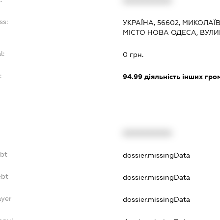
XXXXXXXXXX
ss:
УКРАЇНА, 56602, МИКОЛАЇ
МІСТО НОВА ОДЕСА, ВУЛИ
l:
0 грн.
:
94.99
діяльність інших грома
XXXXXXXXXX
ebt
dossier.missingData
ebt
dossier.missingData
ayer
dossier.missingData