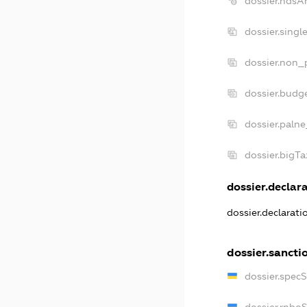
dossier.ndsA
dossier.sing
dossier.non_
dossier.budg
dossier.palne
dossier.bigT
dossier.declara
dossier.declarat
dossier.sancti
dossier.spec
dossier.rnbo