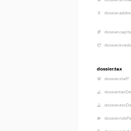
dossier.addre
dossier.capita
dossier.kveds
dossier.tax
dossier.staff
dossier.taxD
dossier.esvD
dossier.ndsP