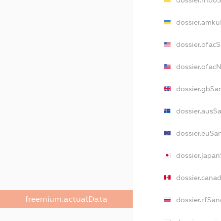
dossier.amku
dossier.ofac
dossier.ofa
dossier.gbSa
dossier.ausS
dossier.euSa
dossier.japa
dossier.cana
freemium.actualData
dossier.rfSan