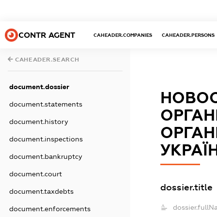
CONTR AGENT
CAHEADER.COMPANIES
CAHEADER.PERSONS
CAHEADER.SEARCH
document.dossier
НОВОО
document.statements
ОРГАН
document.history
ОРГАН
document.inspections
УКРАЇН
document.bankruptcy
document.court
dossier.title
document.taxdebts
dossier.fullN
document.enforcements