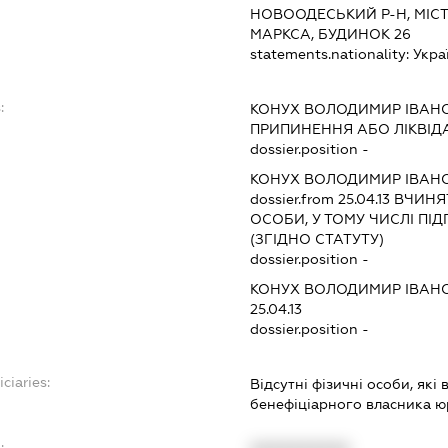
НОВООДЕСЬКИЙ Р-Н, МІС
МАРКСА, БУДИНОК 26
statements.nationality:
Укра
:
КОНУХ ВОЛОДИМИР ІВАН
ПРИПИНЕННЯ АБО ЛІКВІД
dossier.position -
КОНУХ ВОЛОДИМИР ІВАН
dossier.from 25.04.13
ВЧИНЯТ
ОСОБИ, У ТОМУ ЧИСЛІ П
(ЗГІДНО СТАТУТУ)
dossier.position -
КОНУХ ВОЛОДИМИР ІВАН
25.04.13
dossier.position -
ciaries:
Відсутні фізичні особи, які
бенефіціарного власника 
: