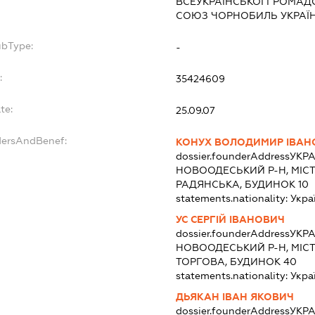
ВСЕУКРАЇНСЬКОЇ ГРОМАДСЬ
СОЮЗ ЧОРНОБИЛЬ УКРАЇН
ubType:
-
:
35424609
te:
25.09.07
dersAndBenef:
КОНУХ ВОЛОДИМИР ІВАН
dossier.founderAddress
УКРА
НОВООДЕСЬКИЙ Р-Н, МІС
РАДЯНСЬКА, БУДИНОК 10
statements.nationality:
Укра
УС СЕРГІЙ ІВАНОВИЧ
dossier.founderAddress
УКРА
НОВООДЕСЬКИЙ Р-Н, МІС
ТОРГОВА, БУДИНОК 40
statements.nationality:
Укра
ДЬЯКАН ІВАН ЯКОВИЧ
dossier.founderAddress
УКРА