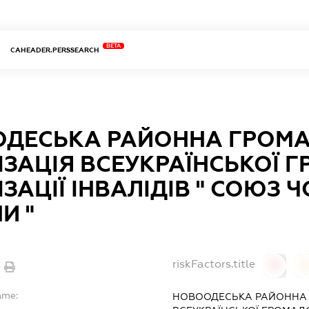
BETA
CAHEADER.PERSSEARCH
ДЕСЬКА РАЙОННА ГРОМ
ІЗАЦІЯ ВСЕУКРАЇНСЬКОЇ 
ІЗАЦІЇ ІНВАЛІДІВ " СОЮЗ
И "
riskFactors.title
0
ame:
НОВООДЕСЬКА РАЙОННА 