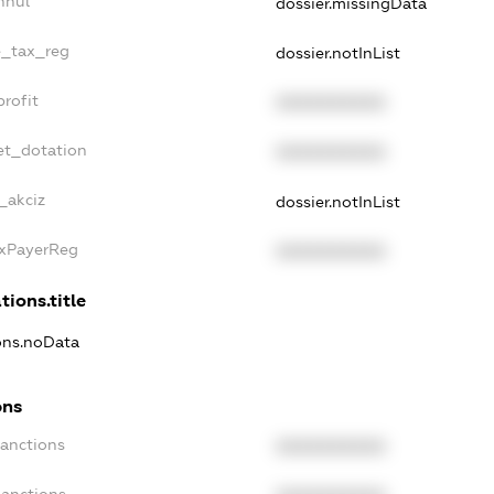
nnul
dossier.missingData
le_tax_reg
dossier.notInList
profit
XXXXXXXXXX
et_dotation
XXXXXXXXXX
_akciz
dossier.notInList
axPayerReg
XXXXXXXXXX
tions.title
ions.noData
ons
Sanctions
XXXXXXXXXX
Sanctions