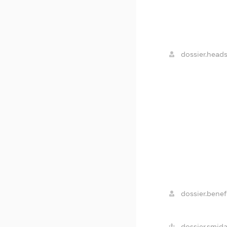
dossier.heads
dossier.benefi
dossier.smida