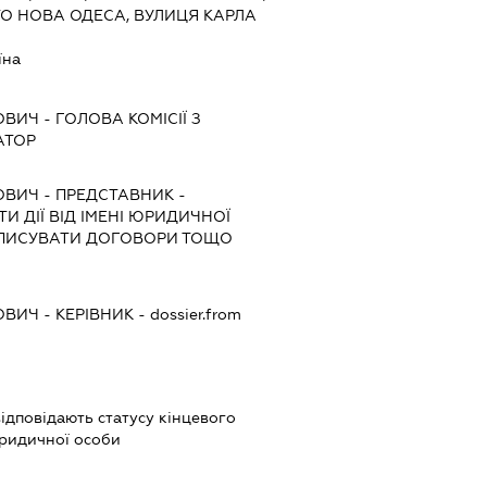
ТО НОВА ОДЕСА, ВУЛИЦЯ КАРЛА
їна
ОВИЧ
-
ГОЛОВА КОМІСІЇ З
АТОР
ОВИЧ
-
ПРЕДСТАВНИК
-
И ДІЇ ВІД ІМЕНІ ЮРИДИЧНОЇ
ІДПИСУВАТИ ДОГОВОРИ ТОЩО
ОВИЧ
-
КЕРІВНИК
- dossier.from
 відповідають статусу кінцевого
юридичної особи