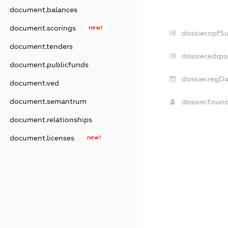
document.balances
document.scorings
new!
dossier.opfS
document.tenders
dossier.edrpo
document.publicfunds
dossier.regDa
document.ved
document.semantrum
dossier.foun
document.relationships
document.licenses
new!