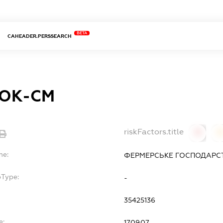
BETA
CAHEADER.PERSSEARCH
НОК-СМ
riskFactors.title
0
0
me:
ФЕРМЕРСЬКЕ ГОСПОДАРСТ
bType:
-
35425136
e:
17.09.07