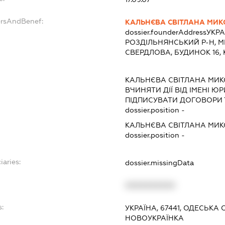
ersAndBenef:
КАЛЬНЄВА СВІТЛАНА МИК
dossier.founderAddress
УКРА
РОЗДІЛЬНЯНСЬКИЙ Р-Н, М
СВЕРДЛОВА, БУДИНОК 16,
КАЛЬНЄВА СВІТЛАНА МИ
ВЧИНЯТИ ДІЇ ВІД ІМЕНІ Ю
ПІДПИСУВАТИ ДОГОВОРИ 
dossier.position -
КАЛЬНЄВА СВІТЛАНА МИ
dossier.position -
iaries:
dossier.missingData
XXXXXXXXXX
s:
УКРАЇНА, 67441, ОДЕСЬКА
НОВОУКРАЇНКА