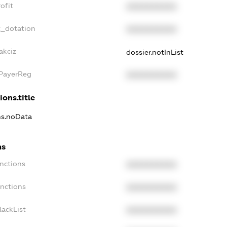
ofit
XXXXXXXXXX
t_dotation
XXXXXXXXXX
akciz
dossier.notInList
xPayerReg
XXXXXXXXXX
ions.title
ns.noData
ns
nctions
XXXXXXXXXX
anctions
XXXXXXXXXX
lackList
XXXXXXXXXX