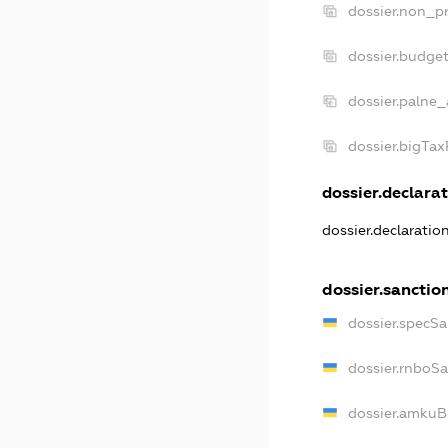
dossier.non_pr
dossier.budge
dossier.palne_
dossier.bigTa
dossier.declarat
dossier.declaratio
dossier.sanctio
dossier.specSa
dossier.rnboS
dossier.amkuB