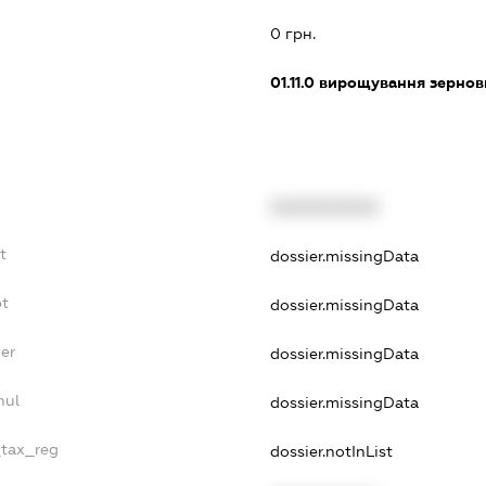
0 грн.
01.11.0
вирощування зернови
XXXXXXXXXX
t
dossier.missingData
bt
dossier.missingData
er
dossier.missingData
nul
dossier.missingData
_tax_reg
dossier.notInList