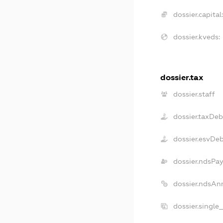
dossier.capital:
dossier.kveds:
dossier.tax
dossier.staff
dossier.taxDeb
dossier.esvDe
dossier.ndsPay
dossier.ndsAn
dossier.single