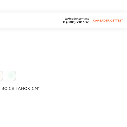
caHeader.contact
CAHEADER.GETTEST
0 (800) 210 102
0
ВО СВІТАНОК-СМ"