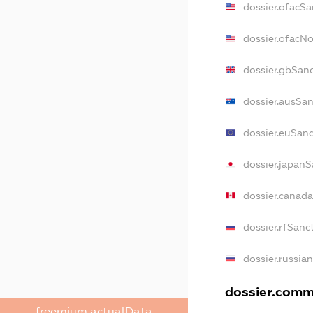
dossier.ofacSa
dossier.ofacN
dossier.gbSan
dossier.ausSan
dossier.euSan
dossier.japanS
dossier.canad
dossier.rfSanc
dossier.russia
dossier.comme
freemium.actualData