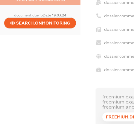
dossier.comme
document.dueToDate
19.03.24
dossier.comme
SEARCH.ONMONITORING
dossier.commer
dossier.commer
dossier.commer
dossier.commer
freemium.exa
freemium.ex
freemium.an
FREEMIUM.D