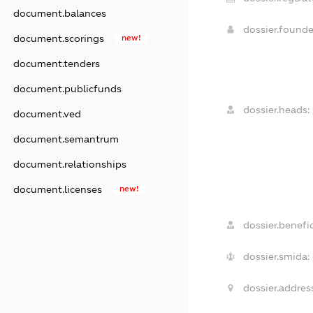
document.balances
dossier.found
document.scorings
new!
document.tenders
document.publicfunds
dossier.heads:
document.ved
document.semantrum
document.relationships
document.licenses
new!
dossier.benefic
dossier.smida:
dossier.addres