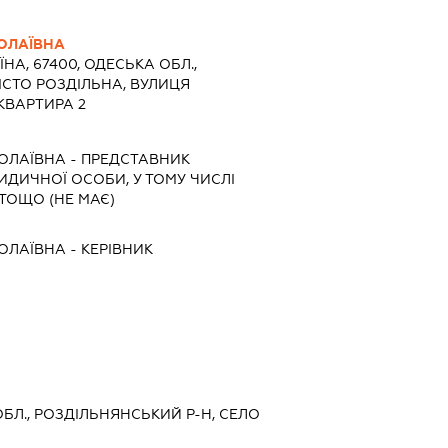
ОЛАЇВНА
ЇНА, 67400, ОДЕСЬКА ОБЛ.,
ІСТО РОЗДІЛЬНА, ВУЛИЦЯ
 КВАРТИРА 2
КОЛАЇВНА
-
ПРЕДСТАВНИК
РИДИЧНОЇ ОСОБИ, У ТОМУ ЧИСЛІ
ТОЩО (НЕ МАЄ)
КОЛАЇВНА
-
КЕРІВНИК
 ОБЛ., РОЗДІЛЬНЯНСЬКИЙ Р-Н, СЕЛО