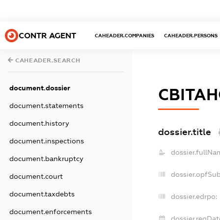
CONTR AGENT
CAHEADER.COMPANIES
CAHEADER.PERSONS
CAHEADER.SEARCH
document.dossier
СВІТА
document.statements
document.history
dossier.title
document.inspections
dossier.fullNa
document.bankruptcy
dossier.opfSu
document.court
document.taxdebts
dossier.edrpo:
document.enforcements
dossier.regDat