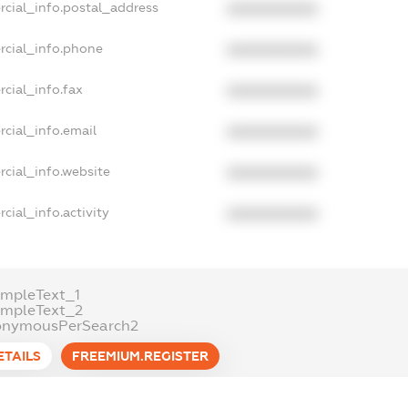
rcial_info.postal_address
XXXXXXXXXX
rcial_info.phone
XXXXXXXXXX
cial_info.fax
XXXXXXXXXX
cial_info.email
XXXXXXXXXX
cial_info.website
XXXXXXXXXX
cial_info.activity
XXXXXXXXXX
mpleText_1
ampleText_2
onymousPerSearch2
ETAILS
FREEMIUM.REGISTER