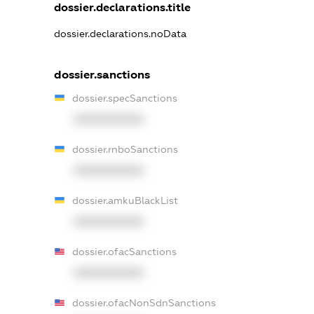
dossier.declarations.title
dossier.declarations.noData
dossier.sanctions
dossier.specSanctions
XXXXXXXXXX
dossier.rnboSanctions
XXXXXXXXXX
dossier.amkuBlackList
XXXXXXXXXX
dossier.ofacSanctions
XXXXXXXXXX
dossier.ofacNonSdnSanctions