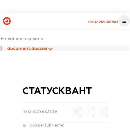
CAHEADER.GETTEST
CAHEADER.SEARCH
document.dossier
СТАТУСКВАНТ
riskFactors.title
0
0
0
dossier.fullName: