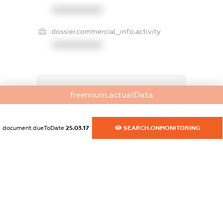
XXXXXXXXXX
dossier.commercial_info.activity
XXXXXXXXXX
freemium.exampleText_1
freemium.actualData
freemium.exampleText_2
freemium.anonymousPerSearch2
FREEMIUM.DETAILS
document.dueToDate
25.03.17
SEARCH.ONMONITORING
FREEMIUM.REGISTER