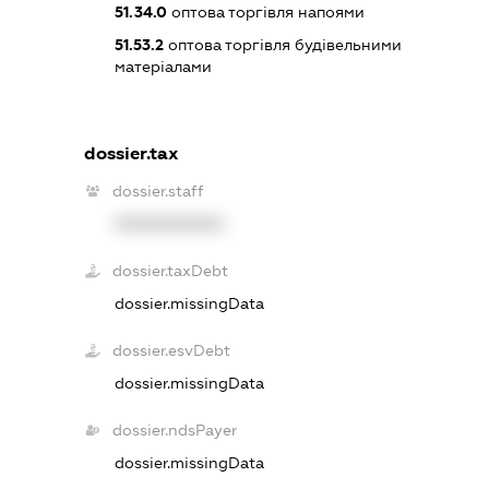
51.34.0
оптова торгівля напоями
51.53.2
оптова торгівля будівельними
матеріалами
dossier.tax
dossier.staff
XXXXXXXXXX
dossier.taxDebt
dossier.missingData
dossier.esvDebt
dossier.missingData
dossier.ndsPayer
dossier.missingData