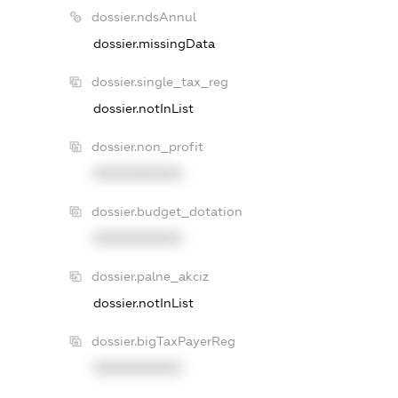
dossier.ndsAnnul
dossier.missingData
dossier.single_tax_reg
dossier.notInList
dossier.non_profit
XXXXXXXXXX
dossier.budget_dotation
XXXXXXXXXX
dossier.palne_akciz
dossier.notInList
dossier.bigTaxPayerReg
XXXXXXXXXX