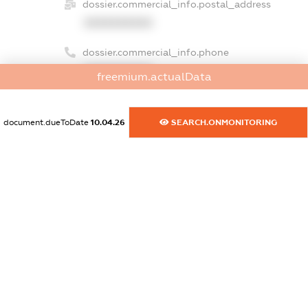
dossier.commercial_info.postal_address
XXXXXXXXXX
dossier.commercial_info.phone
XXXXXXXXXX
freemium.actualData
dossier.commercial_info.fax
XXXXXXXXXX
document.dueToDate
10.04.26
SEARCH.ONMONITORING
dossier.commercial_info.email
XXXXXXXXXX
dossier.commercial_info.website
XXXXXXXXXX
dossier.commercial_info.activity
XXXXXXXXXX