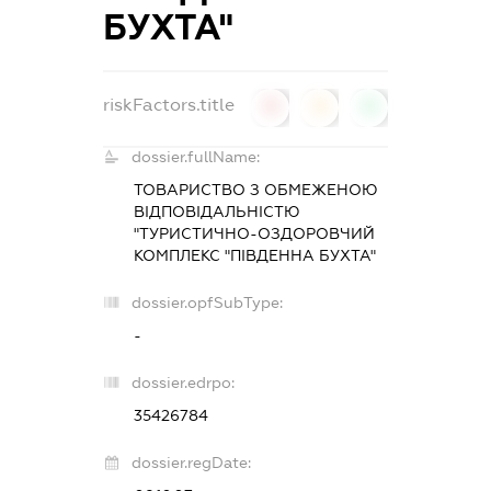
БУХТА"
riskFactors.title
0
0
0
dossier.fullName:
ТОВАРИСТВО З ОБМЕЖЕНОЮ
ВІДПОВІДАЛЬНІСТЮ
"ТУРИСТИЧНО-ОЗДОРОВЧИЙ
КОМПЛЕКС "ПІВДЕННА БУХТА"
dossier.opfSubType:
-
dossier.edrpo:
35426784
dossier.regDate: