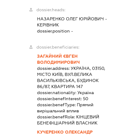
dossier.heads:
НАЗАРЕНКО ОЛЕГ ЮРІЙОВИЧ
-
КЕРІВНИК
dossier.position -
dossier.beneficiaries:
ЗАГАЙНИЙ ЄВГЕН
ВОЛОДИМИРОВИЧ
dossier.address:
УКРАЇНА, 03150,
МІСТО КИЇВ, ВУЛ.ВЕЛИКА
ВАСИЛЬКІВСЬКА, БУДИНОК
86/87, КВАРТИРА 147
dossier.nationality:
Україна
dossier.benefInterest:
50
dossier.benefType:
Прямий
вирішальний вплив
dossier.benefRole:
КІНЦЕВИЙ
БЕНЕФІЦІАРНИЙ ВЛАСНИК
КУЧЕРЕНКО ОЛЕКСАНДР