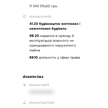
11 545 515,60 грн.
dossier.kveds:
41.20
будівництво житлових і
нежитлових будівель
68.20
надання в оренду й
експлуатацію власного чи
орендованого нерухомого
майна
69.10
діяльність у сфері права
dossier.tax
dossier.staff
XXXXXXXXXX
dossier.taxDebt