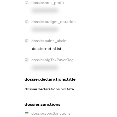
dossier.non_profit
XXXXXXXXXX
dossier.budget_dotation
XXXXXXXXXX
dossier.palne_akciz
dossier.notInList
dossier.bigTaxPayerReg
XXXXXXXXXX
dossier.declarations.title
dossier.declarations.noData
dossier.sanctions
dossier.specSanctions