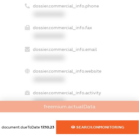
dossier.commercial_info.phone
XXXXXXXXXX
dossier.commercial_info.fax
XXXXXXXXXX
dossier.commercial_info.email
XXXXXXXXXX
dossier.commercial_info.website
XXXXXXXXXX
dossier.commercial_info.activity
XXXXXXXXXX
freemium.actualData
document.dueToDate
17.10.23
SEARCH.ONMONITORING
freemium.exampleText_1
freemium.exampleText_2