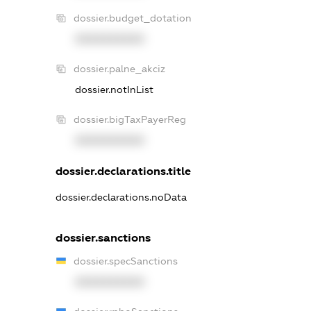
dossier.budget_dotation
XXXXXXXXXX
dossier.palne_akciz
dossier.notInList
dossier.bigTaxPayerReg
XXXXXXXXXX
dossier.declarations.title
dossier.declarations.noData
dossier.sanctions
dossier.specSanctions
XXXXXXXXXX