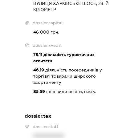
ВУЛИЦЯ ХАРКІВСЬКЕ ШОСЕ, 23-Й
КІЛОМЕТР
dossier.capital:
46 000 грн.
dossier.kveds:
79.11
діяльність туристичних
агентств
46.19
діяльність посередників у
торгівлі товарами широкого
асортименту
85.59
інші види освіти, н.в.і.у.
dossier.tax
dossier.staff
XXXXXXXXXX