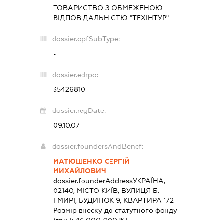
ТОВАРИСТВО З ОБМЕЖЕНОЮ
ВІДПОВІДАЛЬНІСТЮ "ТЕХІНТУР"
dossier.opfSubType:
-
dossier.edrpo:
35426810
dossier.regDate:
09.10.07
dossier.foundersAndBenef:
МАТЮШЕНКО СЕРГІЙ
МИХАЙЛОВИЧ
dossier.founderAddress
УКРАЇНА,
02140, МІСТО КИЇВ, ВУЛИЦЯ Б.
ГМИРІ, БУДИНОК 9, КВАРТИРА 172
Розмір внеску до статутного фонду