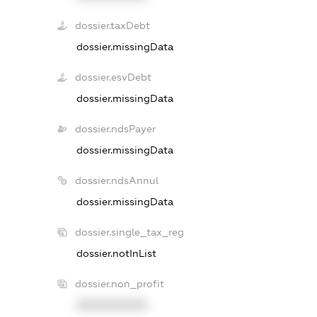
dossier.taxDebt
dossier.missingData
dossier.esvDebt
dossier.missingData
dossier.ndsPayer
dossier.missingData
dossier.ndsAnnul
dossier.missingData
dossier.single_tax_reg
dossier.notInList
dossier.non_profit
XXXXXXXXXX