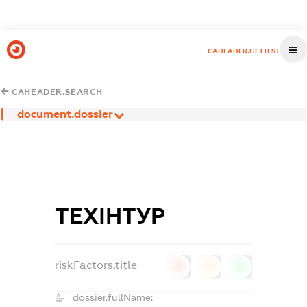
CAHEADER.GETTEST
CAHEADER.SEARCH
document.dossier
ТЕХІНТУР
riskFactors.title
0
0
0
dossier.fullName: