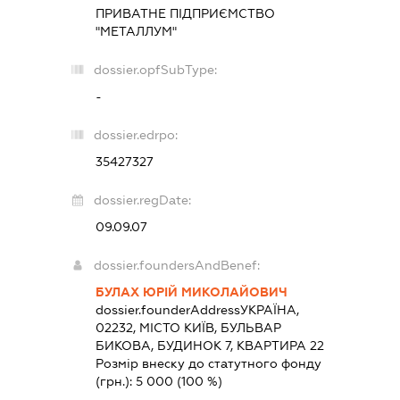
ПРИВАТНЕ ПІДПРИЄМСТВО
"МЕТАЛЛУМ"
dossier.opfSubType:
-
dossier.edrpo:
35427327
dossier.regDate:
09.09.07
dossier.foundersAndBenef:
БУЛАХ ЮРІЙ МИКОЛАЙОВИЧ
dossier.founderAddress
УКРАЇНА,
02232, МІСТО КИЇВ, БУЛЬВАР
БИКОВА, БУДИНОК 7, КВАРТИРА 22
Розмір внеску до статутного фонду
(грн.):
5 000
(100 %)