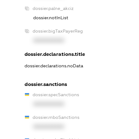
dossier.palne_akciz
dossier.notInList
dossier.bigTaxPayerReg
XXXXXXXXXX
dossier.declarations.title
dossier.declarations.noData
dossier.sanctions
dossier.specSanctions
XXXXXXXXXX
dossier.rnboSanctions
XXXXXXXXXX