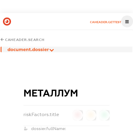
CAHEADER.GETTEST
CAHEADER.SEARCH
document.dossier
МЕТАЛЛУМ
riskFactors.title
0
0
0
dossier.fullName: