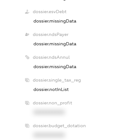
dossier.esvDebt
dossier.missingData
dossier.ndsPayer
dossier.missingData
dossier.ndsAnnul
dossier.missingData
dossier.single_tax_reg
dossier.notInList
dossier.non_profit
XXXXXXXXXX
dossier.budget_dotation
XXXXXXXXXX