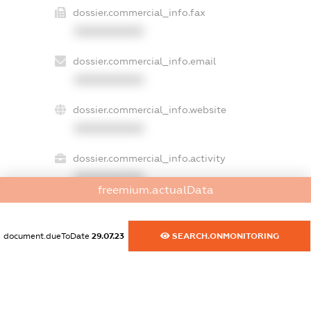
dossier.commercial_info.fax
XXXXXXXXXX
dossier.commercial_info.email
XXXXXXXXXX
dossier.commercial_info.website
XXXXXXXXXX
dossier.commercial_info.activity
XXXXXXXXXX
freemium.actualData
document.dueToDate
29.07.23
SEARCH.ONMONITORING
freemium.exampleText_1
freemium.exampleText_2
freemium.anonymousPerSearch2
FREEMIUM.DETAILS
FREEMIUM.REGISTER