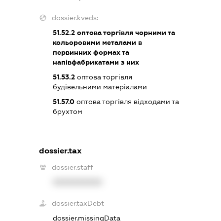
dossier.kveds:
51.52.2
оптова торгівля чорними та
кольоровими металами в
первинних формах та
напівфабрикатами з них
51.53.2
оптова торгівля
будівельними матеріалами
51.57.0
оптова торгівля відходами та
брухтом
dossier.tax
dossier.staff
XXXXXXXXXX
dossier.taxDebt
dossier.missingData