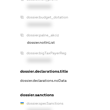
XXXXXXXXXX
dossier.budget_dotation
XXXXXXXXXX
dossier.palne_akciz
dossier.notInList
dossier.bigTaxPayerReg
XXXXXXXXXX
dossier.declarations.title
dossier.declarations.noData
dossier.sanctions
dossier.specSanctions