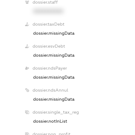
dossier.staff
XXXXXXXXXX
dossier.taxDebt
dossier.missingData
dossier.esvDebt
dossier.missingData
dossier.ndsPayer
dossier.missingData
dossier.ndsAnnul
dossier.missingData
dossier.single_tax_reg
dossier.notInList
dossier.non_profit