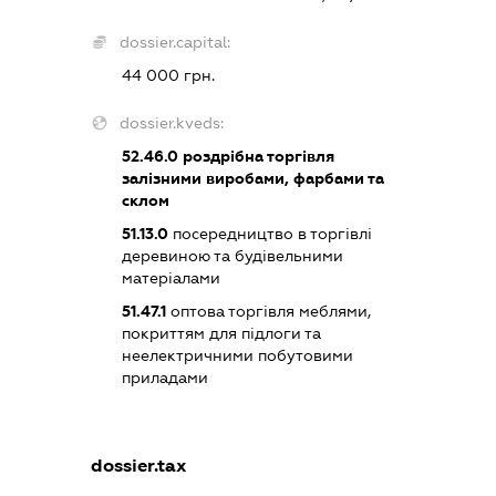
dossier.capital:
44 000 грн.
dossier.kveds:
52.46.0
роздрібна торгівля
залізними виробами, фарбами та
склом
51.13.0
посередництво в торгівлі
деревиною та будівельними
матеріалами
51.47.1
оптова торгівля меблями,
покриттям для підлоги та
неелектричними побутовими
приладами
dossier.tax