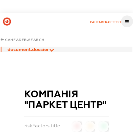
CAHEADER.GETTEST
CAHEADER.SEARCH
document.dossier
КОМПАНІЯ
"ПАРКЕТ ЦЕНТР"
riskFactors.title
0
0
0