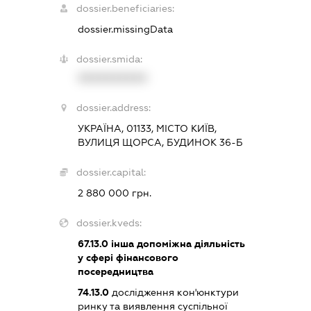
dossier.beneficiaries:
dossier.missingData
dossier.smida:
XXXXXXXXXX
dossier.address:
УКРАЇНА, 01133, МІСТО КИЇВ,
ВУЛИЦЯ ЩОРСА, БУДИНОК 36-Б
dossier.capital:
2 880 000 грн.
dossier.kveds:
67.13.0
інша допоміжна діяльність
у сфері фінансового
посередництва
74.13.0
дослідження кон'юнктури
ринку та виявлення суспільної