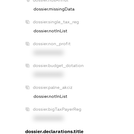
dossier.missingData
dossier.single_tax_reg
dossier.notInList
dossier.non_profit
XXXXXXXXXX
dossier.budget_dotation
XXXXXXXXXX
dossier.palne_akciz
dossier.notInList
dossier.bigTaxPayerReg
XXXXXXXXXX
dossier.declarations.title