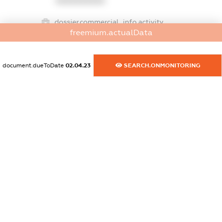
XXXXXXXXXX
dossier.commercial_info.activity
freemium.actualData
XXXXXXXXXX
document.dueToDate
02.04.23
SEARCH.ONMONITORING
freemium.exampleText_1
freemium.exampleText_2
freemium.anonymousPerSearch2
FREEMIUM.DETAILS
FREEMIUM.REGISTER