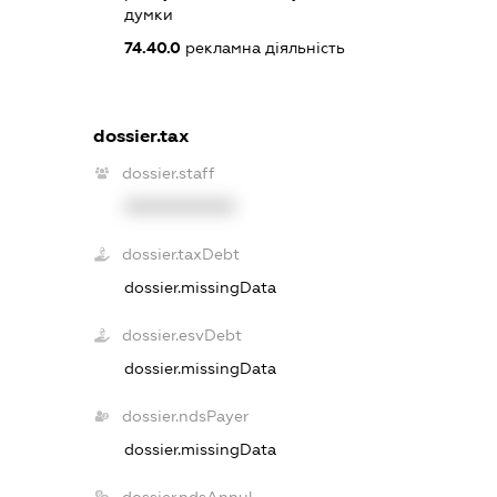
думки
74.40.0
рекламна діяльність
dossier.tax
dossier.staff
XXXXXXXXXX
dossier.taxDebt
dossier.missingData
dossier.esvDebt
dossier.missingData
dossier.ndsPayer
dossier.missingData
dossier.ndsAnnul