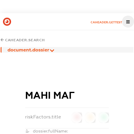
CAHEADER.GETTEST
CAHEADER.SEARCH
document.dossier
МАНІ МАГ
riskFactors.title
0
0
0
dossier.fullName: